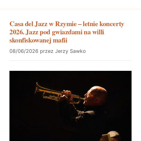
Casa del Jazz w Rzymie – letnie koncerty
2026. Jazz pod gwiazdami na willi
skonfiskowanej mafii
08/06/2026
przez
Jerzy Sawko