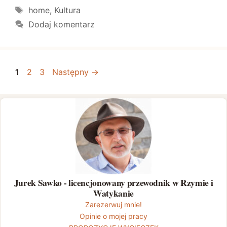
Tagi
home
,
Kultura
Dodaj komentarz
Strona
Strona
Strona
1
2
3
Następny
→
Jurek Sawko - licencjonowany przewodnik w Rzymie i
Watykanie
Zarezerwuj mnie!
Opinie o mojej pracy