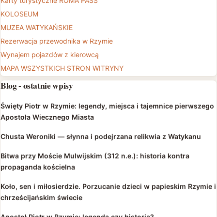
Karty turystyczne ROMA PASS
KOLOSEUM
MUZEA WATYKAŃSKIE
Rezerwacja przewodnika w Rzymie
Wynajem pojazdów z kierowcą
MAPA WSZYSTKICH STRON WITRYNY
Blog - ostatnie wpisy
Święty Piotr w Rzymie: legendy, miejsca i tajemnice pierwszego
Apostoła Wiecznego Miasta
Chusta Weroniki — słynna i podejrzana relikwia z Watykanu
Bitwa przy Moście Mulwijskim (312 n.e.): historia kontra
propaganda kościelna
Koło, sen i miłosierdzie. Porzucanie dzieci w papieskim Rzymie i
chrześcijańskim świecie
Apostoł Piotr w Rzymie: legenda czy historia?