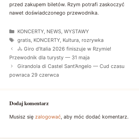
przed zakupem biletów. Rzym potrafi zaskoczyć
nawet doświadczonego przewodnika.
Kategorie
KONCERTY
,
NEWS
,
WYSTAWY
Tagi
gratis
,
KONCERTY
,
Kultura
,
rozrywka
🚴 Giro d’Italia 2026 finiszuje w Rzymie!
Przewodnik dla turysty — 31 maja
Girandola di Castel Sant’Angelo — Cud czasu
powraca 29 czerwca
Dodaj komentarz
Musisz się
zalogować
, aby móc dodać komentarz.