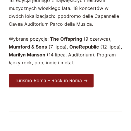
16. edycja jednego z największych festiwali
muzycznych włoskiego lata. 18 koncertów w
dwóch lokalizacjach: Ippodromo delle Capannelle i
Cavea Auditorium Parco della Musica.
Wybrane pozycje:
The Offspring
(9 czerwca),
Mumford & Sons
(7 lipca),
OneRepublic
(12 lipca),
Marilyn Manson
(14 lipca, Auditorium). Program
łączy rock, pop, indie i metal.
Turismo Roma – Rock in Roma →