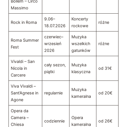
Bollem – Circo
Massimo
9.06–
Koncerty
Rock in Roma
różne
18.07.2026
rockowe
czerwiec–
Muzyka
Roma Summer
wrzesień
wszelkich
różne
Fest
2026
gatunków
Vivaldi – San
cały sezon,
Muzyka
Nicola in
od 31€
piątki
klasyczna
Carcere
Viva Vivaldi –
Muzyka
Sant’Agnese in
regularnie
od 20€
kameralna
Agone
Opera da
Camera –
Opera
codziennie
od 26€
Chiesa
kameralna