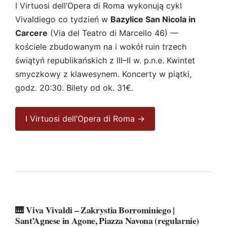
I Virtuosi dell’Opera di Roma wykonują cykl
Vivaldiego co tydzień w
Bazylice San Nicola in
Carcere
(Via del Teatro di Marcello 46) —
kościele zbudowanym na i wokół ruin trzech
świątyń republikańskich z III–II w. p.n.e. Kwintet
smyczkowy z klawesynem. Koncerty w piątki,
godz. 20:30. Bilety od ok. 31€.
I Virtuosi dell’Opera di Roma →
🎹 Viva Vivaldi – Zakrystia Borrominiego |
Sant’Agnese in Agone, Piazza Navona (regularnie)