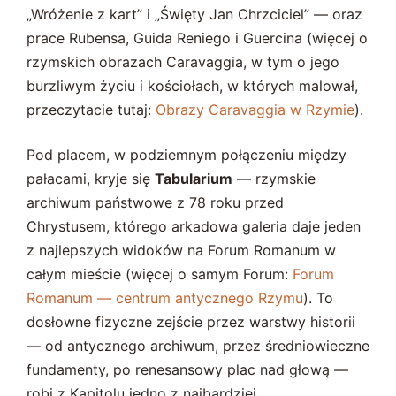
„Wróżenie z kart” i „Święty Jan Chrzciciel” — oraz
prace Rubensa, Guida Reniego i Guercina (więcej o
rzymskich obrazach Caravaggia, w tym o jego
burzliwym życiu i kościołach, w których malował,
przeczytacie tutaj:
Obrazy Caravaggia w Rzymie
).
Pod placem, w podziemnym połączeniu między
pałacami, kryje się
Tabularium
— rzymskie
archiwum państwowe z 78 roku przed
Chrystusem, którego arkadowa galeria daje jeden
z najlepszych widoków na Forum Romanum w
całym mieście (więcej o samym Forum:
Forum
Romanum — centrum antycznego Rzymu
). To
dosłowne fizyczne zejście przez warstwy historii
— od antycznego archiwum, przez średniowieczne
fundamenty, po renesansowy plac nad głową —
robi z Kapitolu jedno z najbardziej