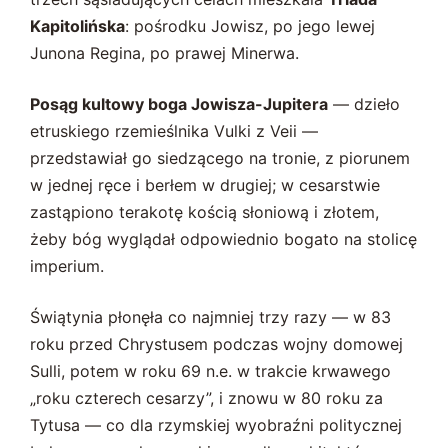
Kapitolińska
: pośrodku Jowisz, po jego lewej
Junona Regina, po prawej Minerwa.
Posąg kultowy boga Jowisza-Jupitera
— dzieło
etruskiego rzemieślnika Vulki z Veii —
przedstawiał go siedzącego na tronie, z piorunem
w jednej ręce i berłem w drugiej; w cesarstwie
zastąpiono terakotę kością słoniową i złotem,
żeby bóg wyglądał odpowiednio bogato na stolicę
imperium.
Świątynia płonęła co najmniej trzy razy — w 83
roku przed Chrystusem podczas wojny domowej
Sulli, potem w roku 69 n.e. w trakcie krwawego
„roku czterech cesarzy”, i znowu w 80 roku za
Tytusa — co dla rzymskiej wyobraźni politycznej