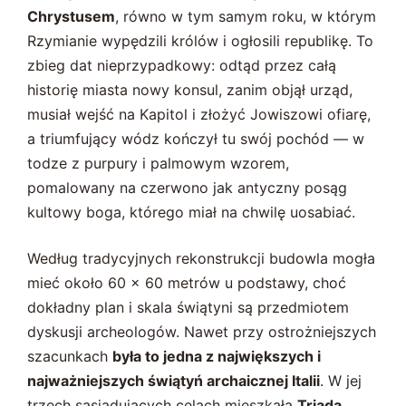
Chrystusem
, równo w tym samym roku, w którym
Rzymianie wypędzili królów i ogłosili republikę. To
zbieg dat nieprzypadkowy: odtąd przez całą
historię miasta nowy konsul, zanim objął urząd,
musiał wejść na Kapitol i złożyć Jowiszowi ofiarę,
a triumfujący wódz kończył tu swój pochód — w
todze z purpury i palmowym wzorem,
pomalowany na czerwono jak antyczny posąg
kultowy boga, którego miał na chwilę uosabiać.
Według tradycyjnych rekonstrukcji budowla mogła
mieć około 60 × 60 metrów u podstawy, choć
dokładny plan i skala świątyni są przedmiotem
dyskusji archeologów. Nawet przy ostrożniejszych
szacunkach
była to jedna z największych i
najważniejszych świątyń archaicznej Italii
. W jej
trzech sąsiadujących celach mieszkała
Triada