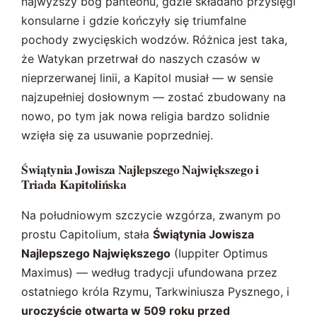
najwyższy bóg panteonu, gdzie składano przysięgi
konsularne i gdzie kończyły się triumfalne
pochody zwycięskich wodzów. Różnica jest taka,
że Watykan przetrwał do naszych czasów w
nieprzerwanej linii, a Kapitol musiał — w sensie
najzupełniej dosłownym — zostać zbudowany na
nowo, po tym jak nowa religia bardzo solidnie
wzięła się za usuwanie poprzedniej.
Świątynia Jowisza Najlepszego Największego i
Triada Kapitolińska
Na południowym szczycie wzgórza, zwanym po
prostu Capitolium, stała
Świątynia Jowisza
Najlepszego Największego
(Iuppiter Optimus
Maximus) — według tradycji ufundowana przez
ostatniego króla Rzymu, Tarkwiniusza Pysznego, i
uroczyście otwarta w 509 roku przed