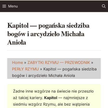
Przejdź
Menu
do
treści
Kapitol — pogańska siedziba
bogów i arcydzieło Michała
Anioła
Home
»
ZABYTKI RZYMU — PRZEWODNIK
»
PERŁY RZYMU
»
Kapitol — pogańska siedziba
bogów i arcydzieło Michała Anioła
Żadne inne wzgórze na świecie nie przeszło
aż takiej kariery.
Kapitol
— najmniejsze z
siedmiu wzgórz Rzymu, ale bez wątpienia