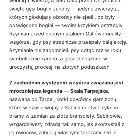
według Liwiusza, w 390 roku przed Chrystusem
święte gęsi bogini Junony — jedyne zwierzęta,
których głodujący obrońcy nie zjedli, bo były
poświęcone bogini — swoim krzykiem ostrzegły
Rzymian przed nocnym atakiem Gallów i ocaliły
wzgórze, gdy psy strażnicze przespały całą akcję.
Rzymianie nie zapomnieli: psy odtąd raz w roku
symbolicznie karano, a gęsi obnoszono w
uroczystej procesji na złotych poduszkach.
Z zachodnim występem wzgórza związana jest
mroczniejsza legenda
—
Skała Tarpejska
,
nazwana od Tarpei, córki dowódcy garnizonu,
która w czasie wojny z Sabinami otworzyła im
bramy w zamian za złote bransolety. Sabinowie,
wzgardziwszy zdradą tak samo, jak skorzystali z
jej owoców, zabili ją własnymi tarczami. Od jej