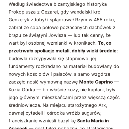
Według świadectwa bizantyjskiego historyka
Prokopiusza z Cezarei, gdy wandalski król
Genzeryk zdobył i splądrował Rzym w 455 roku,
zabrał ze sobą połowę pozłacanych dachówek z
brązu ze świątyni Jowisza — łup tak cenny, że
wart był osobnej wzmianki w kronikach.
To, co
przetrwało spoliację metali, dobiły wieki średnie
:
budowla rozsypywała się stopniowo, jej
fundamenty rozkradano na materiał budowlany do
nowych kościołów i pałaców, a samo wzgórze
zaczęło nosić wymowną nazwę
Monte Caprino
—
Kozia Górka — bo właśnie kozy, nie kapłani, były
jego głównymi mieszkańcami przez większą część
średniowiecza. Na miejscu starożytnego Arx,
dawnej cytadeli i ośrodka wróżb augurów,
franciszkanie wznieśli bazylikę
Santa Maria in
Aracoeli
— gest tyleż pobożny, co strategiczny: