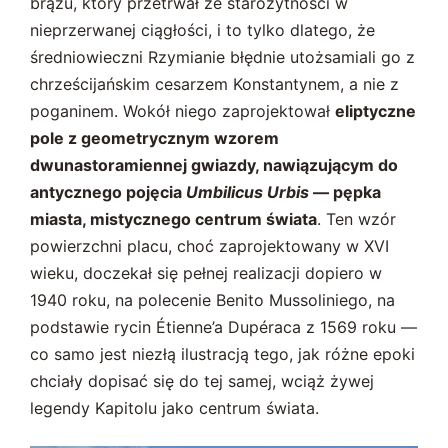
brązu, który przetrwał ze starożytności w
nieprzerwanej ciągłości, i to tylko dlatego, że
średniowieczni Rzymianie błędnie utożsamiali go z
chrześcijańskim cesarzem Konstantynem, a nie z
poganinem. Wokół niego zaprojektował
eliptyczne
pole z geometrycznym wzorem
dwunastoramiennej gwiazdy, nawiązującym do
antycznego pojęcia
Umbilicus Urbis
— pępka
miasta, mistycznego centrum świata
. Ten wzór
powierzchni placu, choć zaprojektowany w XVI
wieku, doczekał się pełnej realizacji dopiero w
1940 roku, na polecenie Benito Mussoliniego, na
podstawie rycin Étienne’a Dupéraca z 1569 roku —
co samo jest niezłą ilustracją tego, jak różne epoki
chciały dopisać się do tej samej, wciąż żywej
legendy Kapitolu jako centrum świata.