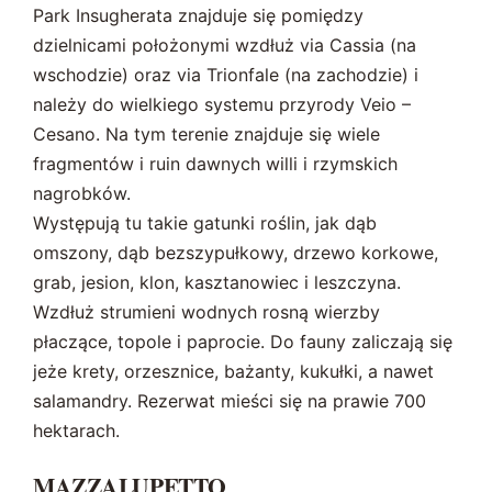
Park Insugherata znajduje się pomiędzy
dzielnicami położonymi wzdłuż via Cassia (na
wschodzie) oraz via Trionfale (na zachodzie) i
należy do wielkiego systemu przyrody Veio –
Cesano. Na tym terenie znajduje się wiele
fragmentów i ruin dawnych willi i rzymskich
nagrobków.
Występują tu takie gatunki roślin, jak dąb
omszony, dąb bezszypułkowy, drzewo korkowe,
grab, jesion, klon, kasztanowiec i leszczyna.
Wzdłuż strumieni wodnych rosną wierzby
płaczące, topole i paprocie. Do fauny zaliczają się
jeże krety, orzesznice, bażanty, kukułki, a nawet
salamandry. Rezerwat mieści się na prawie 700
hektarach.
MAZZALUPETTO