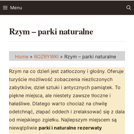
Przejdź
Menu
do
treści
Rzym – parki naturalne
Home
»
ROZRYWKI
»
Rzym – parki naturalne
Rzym na co dzień jest zatłoczony i głośny. Oferuje
turyście możliwość zobaczenia niezliczonych
zabytków, dzieł sztuki i antycznych pamiątek. To
piękne miejsca, ale niestety zawsze tłoczne i
hałaśliwe. Dlatego warto chociaż na chwilę
odetchnąć, złapać oddech i zrelaksować się z dala
od miejskiego zgiełku. Najlepszym miejscem są
niewątpliwie
parki i naturalne rezerwaty