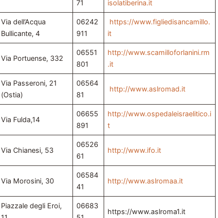
71
isolatiberina.it
Via dell’Acqua
06242
https://www.figliedisancamillo.
Bullicante, 4
911
it
06551
http://www.scamilloforlanini.rm
Via Portuense, 332
801
.it
Via Passeroni, 21
06564
http://www.aslromad.it
(Ostia)
81
06655
http://www.ospedaleisraelitico.i
Via Fulda,14
891
t
06526
Via Chianesi, 53
http://www.ifo.it
61
06584
Via Morosini, 30
http://www.aslromaa.it
41
Piazzale degli Eroi,
06683
https://www.aslroma1.it
11
51