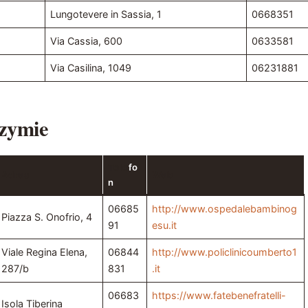
Lungotevere in Sassia, 1
0668351
Via Cassia, 600
0633581
Via Casilina, 1049
06231881
Rzymie
Tele
fo
Adres
Web
n
06685
http://www.ospedalebambinog
Piazza S. Onofrio, 4
91
esu.it
Viale Regina Elena,
06844
http://www.policlinicoumberto1
287/b
831
.it
06683
https://www.fatebenefratelli-
Isola Tiberina