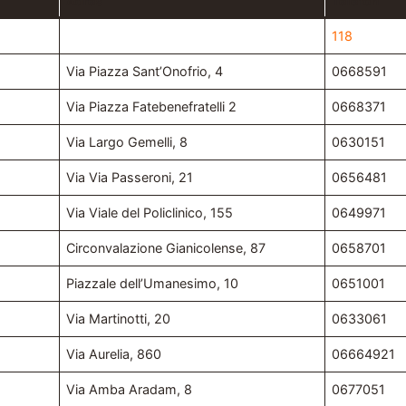
Adres
Telefon
118
Via Piazza Sant’Onofrio, 4
0668591
Via Piazza Fatebenefratelli 2
0668371
Via Largo Gemelli, 8
0630151
Via Via Passeroni, 21
0656481
Via Viale del Policlinico, 155
0649971
Circonvalazione Gianicolense, 87
0658701
Piazzale dell’Umanesimo, 10
0651001
Via Martinotti, 20
0633061
Via Aurelia, 860
06664921
Via Amba Aradam, 8
0677051