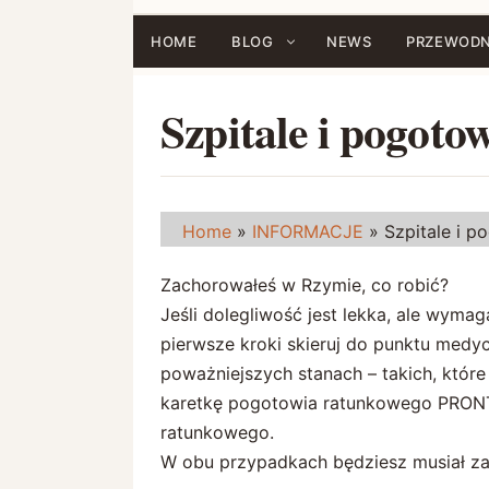
Przejdź
do
HOME
BLOG
NEWS
PRZEWODN
treści
Szpitale i pogot
Home
»
INFORMACJE
»
Szpitale i 
Zachorowałeś w Rzymie, co robić?
Jeśli dolegliwość jest lekka, ale wymag
pierwsze kroki skieruj do punktu medy
poważniejszych stanach – takich, któr
karetkę pogotowia ratunkowego PRONT
ratunkowego.
W obu przypadkach będziesz musiał zap