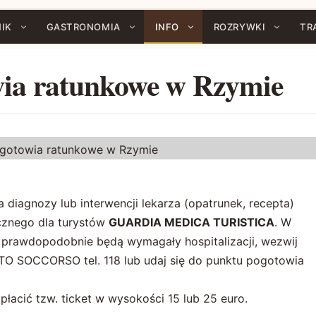
IK
GASTRONOMIA
INFO
ROZRYWKI
TR
owia ratunkowe w Rzymie
pogotowia ratunkowe w Rzymie
a diagnozy lub interwencji lekarza (opatrunek, recepta)
cznego dla turystów
GUARDIA MEDICA TURISTICA
. W
e prawdopodobnie będą wymagały hospitalizacji, wezwij
O SOCCORSO tel. 118 lub udaj się do punktu pogotowia
łacić tzw. ticket w wysokości 15 lub 25 euro.