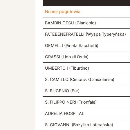
Pogotowie ratunkowe
Numer pogotowia
BAMBIN GESU (Gianicolo)
FATEBENEFRATELLI (Wyspa Tyberyńska)
GEMELLI (Pineta Sacchetti)
GRASSI (Lido di Ostia)
UMBERTO I (Tiburtino)
S. CAMILLO (Circonv. Gianicolense)
S. EUGENIO (Eur)
S. FILIPPO NERI (Trionfale)
AURELIA HOSPITAL
S. GIOVANNI (Bazylika Laterańska)