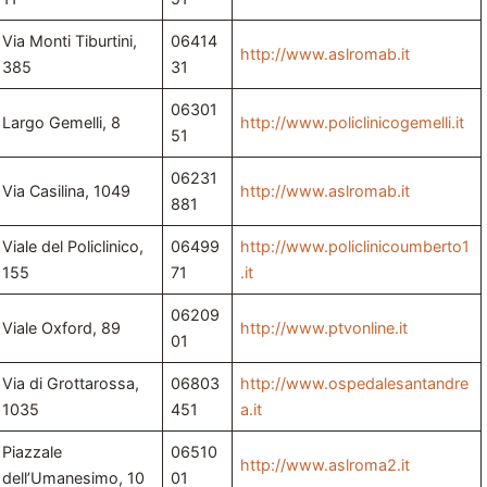
Via Monti Tiburtini,
06414
http://www.aslromab.it
385
31
06301
Largo Gemelli, 8
http://www.policlinicogemelli.it
51
06231
Via Casilina, 1049
http://www.aslromab.it
881
Viale del Policlinico,
06499
http://www.policlinicoumberto1
155
71
.it
06209
Viale Oxford, 89
http://www.ptvonline.it
01
Via di Grottarossa,
06803
http://www.ospedalesantandre
1035
451
a.it
Piazzale
06510
http://www.aslroma2.it
dell’Umanesimo, 10
01