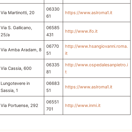
06330
Via Martinotti, 20
https://www.aslroma1.it
61
Via S. Gallicano,
06585
http://www.ifo.it
25/a
431
06770
http://www.hsangiovanni.roma.
Via Amba Aradam, 8
51
it
06335
http://www.ospedalesanpietro.i
Via Cassia, 600
81
t
Lungotevere in
06683
https://www.aslroma1.it
Sassia, 1
51
06551
Via Portuense, 292
http://www.inmi.it
701