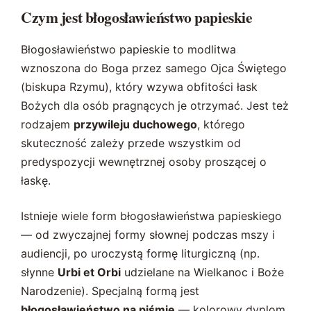
Czym jest błogosławieństwo papieskie
Błogosławieństwo papieskie to modlitwa
wznoszona do Boga przez samego Ojca Świętego
(biskupa Rzymu), który wzywa obfitości łask
Bożych dla osób pragnących je otrzymać. Jest też
rodzajem
przywileju duchowego
, którego
skuteczność zależy przede wszystkim od
predyspozycji wewnętrznej osoby proszącej o
łaskę.
Istnieje wiele form błogosławieństwa papieskiego
— od zwyczajnej formy słownej podczas mszy i
audiencji, po uroczystą formę liturgiczną (np.
słynne
Urbi et Orbi
udzielane na Wielkanoc i Boże
Narodzenie). Specjalną formą jest
błogosławieństwo na piśmie
— kolorowy dyplom