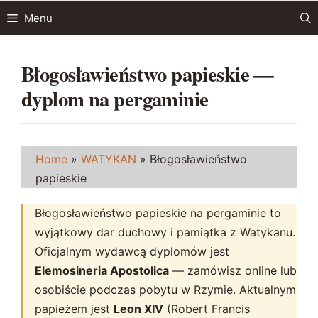
Przejdź
Menu
do
treści
Błogosławieństwo papieskie —
dyplom na pergaminie
Home
»
WATYKAN
»
Błogosławieństwo
papieskie
Błogosławieństwo papieskie na pergaminie to
wyjątkowy dar duchowy i pamiątka z Watykanu.
Oficjalnym wydawcą dyplomów jest
Elemosineria Apostolica
— zamówisz online lub
osobiście podczas pobytu w Rzymie. Aktualnym
papieżem jest
Leon XIV
(Robert Francis