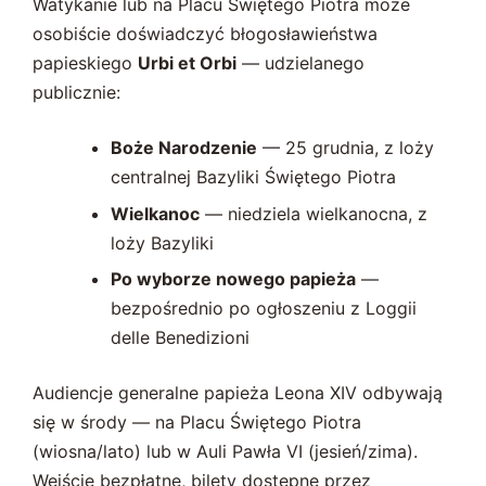
Watykanie lub na Placu Świętego Piotra może
osobiście doświadczyć błogosławieństwa
papieskiego
Urbi et Orbi
— udzielanego
publicznie:
Boże Narodzenie
— 25 grudnia, z loży
centralnej Bazyliki Świętego Piotra
Wielkanoc
— niedziela wielkanocna, z
loży Bazyliki
Po wyborze nowego papieża
—
bezpośrednio po ogłoszeniu z Loggii
delle Benedizioni
Audiencje generalne papieża Leona XIV odbywają
się w środy — na Placu Świętego Piotra
(wiosna/lato) lub w Auli Pawła VI (jesień/zima).
Wejście bezpłatne, bilety dostępne przez