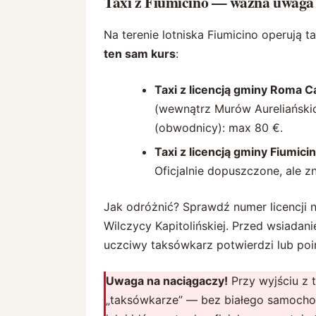
Taxi z Fiumicino — ważna uwaga
Na terenie lotniska Fiumicino operują 
ten sam kurs
:
Taxi z licencją gminy Roma Ca
(wewnątrz Murów Aureliański
(obwodnicy): max 80 €.
Taxi z licencją gminy Fiumici
Oficjalnie dopuszczone, ale z
Jak odróżnić? Sprawdź numer licencji 
Wilczycy Kapitolińskiej. Przed wsiadanie
uczciwy taksówkarz potwierdzi lub poin
Uwaga na naciągaczy!
Przy wyjściu z t
„taksówkarze” — bez białego samochodu