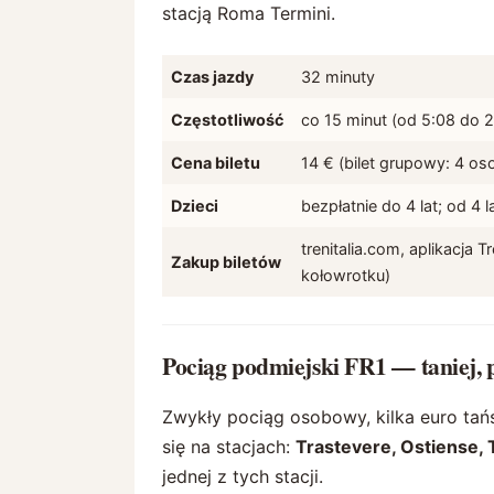
stacją Roma Termini.
Czas jazdy
32 minuty
Częstotliwość
co 15 minut (od 5:08 do 
Cena biletu
14 € (bilet grupowy: 4 os
Dzieci
bezpłatnie do 4 lat; od 4 
trenitalia.com, aplikacja 
Zakup biletów
kołowrotku)
Pociąg podmiejski FR1 — taniej, p
Zwykły pociąg osobowy, kilka euro tań
się na stacjach:
Trastevere, Ostiense, 
jednej z tych stacji.