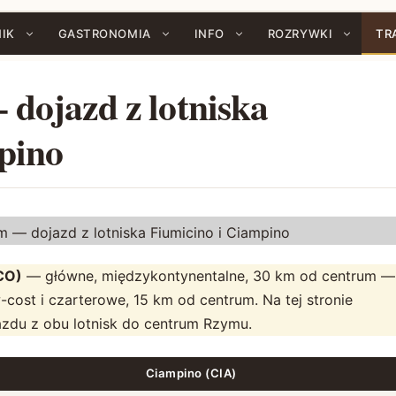
IK
GASTRONOMIA
INFO
ROZRYWKI
TR
dojazd z lotniska
pino
m — dojazd z lotniska Fiumicino i Ciampino
CO)
— główne, międzykontynentalne, 30 km od centrum — 
-cost i czarterowe, 15 km od centrum. Na tej stronie
jazdu z obu lotnisk do centrum Rzymu.
Ciampino (CIA)