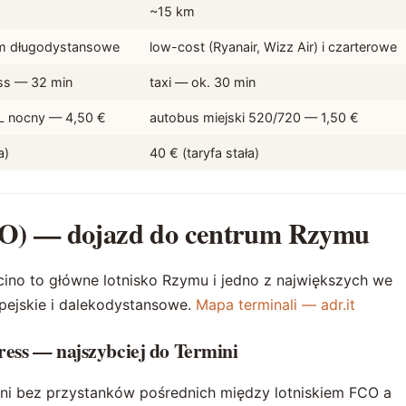
~15 km
ym długodystansowe
low-cost (Ryanair, Wizz Air) i czarterowe
ss — 32 min
taxi — ok. 30 min
 nocny — 4,50 €
autobus miejski 520/720 — 1,50 €
a)
40 € (taryfa stała)
CO) — dojazd do centrum Rzymu
cino to główne lotnisko Rzymu i jedno z największych we
opejskie i dalekodystansowe.
Mapa terminali — adr.it
ess — najszybciej do Termini
ni bez przystanków pośrednich między lotniskiem FCO a