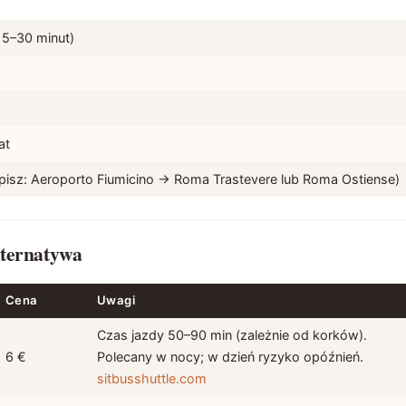
15–30 minut)
at
isz: Aeroporto Fiumicino → Roma Trastevere lub Roma Ostiense)
lternatywa
Cena
Uwagi
Czas jazdy 50–90 min (zależnie od korków).
6 €
Polecany w nocy; w dzień ryzyko opóźnień.
sitbusshuttle.com