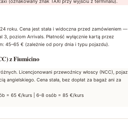
 taxi (oznakowany znak TAXI przy wyjściu z terminalu).
2024 roku. Cena jest stała i widoczna przed zamówieniem —
l 3, poziom Arrivals. Płatność wyłącznie kartą przez
: 45–65 € (zależnie od pory dnia i typu pojazdu).
CC) z Fiumicino
różnych. Licencjonowani przewoźnicy włoscy (NCC), poja
ią angielskiego. Cena stała, bez dopłat za bagaż ani za
ób = 65 €/kurs | 6–8 osób = 85 €/kurs