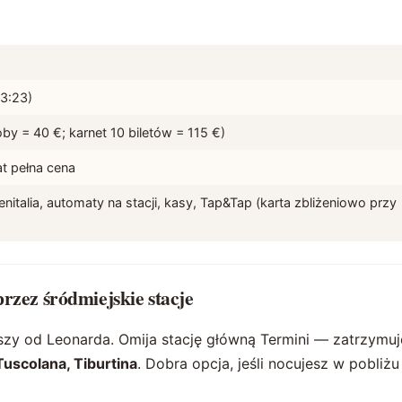
23:23)
oby = 40 €; karnet 10 biletów = 115 €)
lat pełna cena
Trenitalia, automaty na stacji, kasy, Tap&Tap (karta zbliżeniowo przy
rzez śródmiejskie stacje
szy od Leonarda. Omija stację główną Termini — zatrzymuj
Tuscolana, Tiburtina
. Dobra opcja, jeśli nocujesz w pobliżu