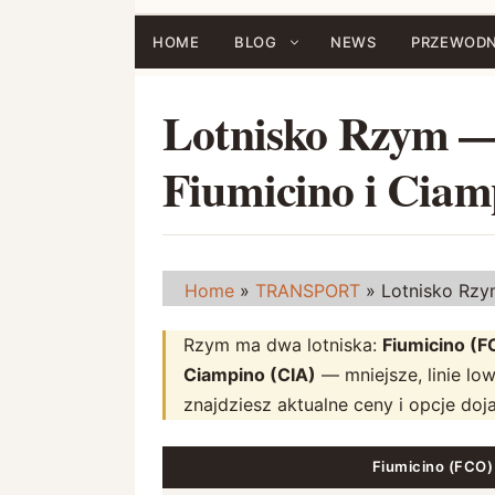
Przejdź
do
HOME
BLOG
NEWS
PRZEWODN
treści
Lotnisko Rzym — 
Fiumicino i Ciam
Home
»
TRANSPORT
»
Lotnisko Rzy
Rzym ma dwa lotniska:
Fiumicino (F
Ciampino (CIA)
— mniejsze, linie low
znajdziesz aktualne ceny i opcje do
Fiumicino (FCO)