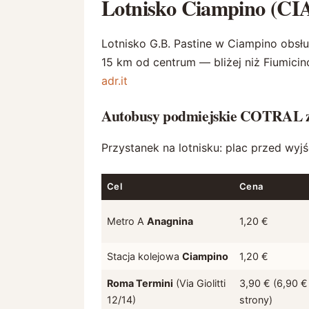
Lotnisko Ciampino (CI
Lotnisko G.B. Pastine w Ciampino obsług
15 km od centrum — bliżej niż Fiumici
adr.it
Autobusy podmiejskie COTRAL 
Przystanek na lotnisku: plac przed wyjśc
Cel
Cena
Metro A
Anagnina
1,20 €
Stacja kolejowa
Ciampino
1,20 €
Roma Termini
(Via Giolitti
3,90 € (6,90 €
12/14)
strony)