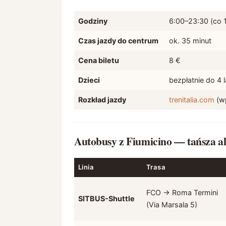
Godziny
6:00–23:30 (co 
Czas jazdy do centrum
ok. 35 minut
Cena biletu
8 €
Dzieci
bezpłatnie do 4 l
Rozkład jazdy
trenitalia.com
(wp
Autobusy z Fiumicino — tańsza a
Linia
Trasa
FCO → Roma Termini
SITBUS-Shuttle
(Via Marsala 5)