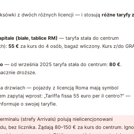
taksówki z dwóch różnych licencji — i stosują
różne taryfy 
pitale (białe, tablice RM)
— taryfa stała do centrum
ch):
55 €
za kurs do 4 osób, bagaż wliczony. Kurs z/do GR
no
— od września 2025 taryfa stała do centrum:
80 €
.
nacznie droższe.
na drzwiach — pojazdy z licencją Roma mają symbol
m zapytaj wprost: „Tariffa fissa 55 euro per il centro?” —
formuje o swojej taryfie.
erminalu (strefy Arrivals) polują nielicencjonowani
, bez licznika. Żądają 80–150 € za kurs do centrum. Igno