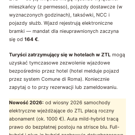
mieszkańcy (z permesso), pojazdy dostawcze (w
wyznaczonych godzinach), taksówki, NCC i
pojazdy służb. Wjazd rejestrują elektroniczne
bramki — mandat dla nieuprawnionych zaczyna
się od
164 €
.
Turyści zatrzymujący się w hotelach w ZTL
mogą
uzyskać tymczasowe zezwolenie wjazdowe
bezpośrednio przez hotel (hotel melduje pojazd
przez system Comune di Roma). Koniecznie
zapytaj o to przy rezerwacji lub zameldowaniu.
Nowość 2026:
od wiosny 2026 samochody
elektryczne wjeżdżające do ZTL płacą roczny
abonament (ok. 1000 €). Auta mild-hybrid tracą
prawo do bezpłatnej postoju na strisce blu. Full-
hybrid i plug-in hybrid zachowują dotychczasowe