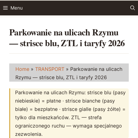
Przejdź
Menu
do
treści
Parkowanie na ulicach Rzymu
— strisce blu, ZTL i taryfy 2026
Home
»
TRANSPORT
»
Parkowanie na ulicach
Rzymu — strisce blu, ZTL i taryfy 2026
Parkowanie na ulicach Rzymu: strisce blu (pasy
niebieskie) = płatne · strisce bianche (pasy
białe) = bezpłatne · strisce gialle (pasy żółte) =
tylko dla mieszkańców. ZTL — strefa
ograniczonego ruchu — wymaga specjalnego
zezwolenia.