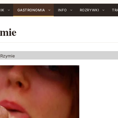
IK
GASTRONOMIA
INFO
ROZRYWKI
TR
ymie
 Rzymie