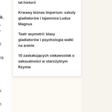
lat historii
Krwawy biznes Imperium: szkoły
tò
,
gladiatorów i tajemnice Ludus
,
Magnus
e
Teatr asymetrii: klasy
gladiatorów i psychologia walki
l
na arenie
10 zaskakujących ciekawostek o
’a
seksualności w starożytnym
Rzymie
k
h