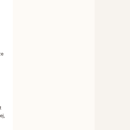
że
t
ej,