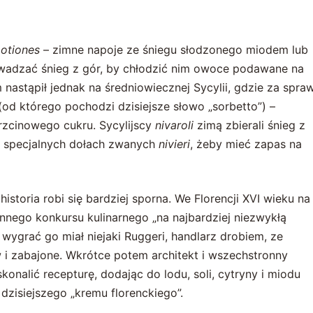
potiones
– zimne napoje ze śniegu słodzonego miodem lub
wadzać śnieg z gór, by chłodzić nim owoce podawane na
nastąpił jednak na średniowiecznej Sycylii, gdzie za spra
od którego pochodzi dzisiejsze słowo „sorbetto”) –
rzcinowego cukru. Sycylijscy
nivaroli
zimą zbierali śnieg z
w specjalnych dołach zwanych
nivieri
, żeby mieć zapas na
istoria robi się bardziej sporna. We Florencji XVI wieku na
nego konkursu kulinarnego „na najbardziej niezwykłą
 wygrać go miał niejaki Ruggeri, handlarz drobiem, ze
 zabajone. Wkrótce potem architekt i wszechstronny
konalić recepturę, dodając do lodu, soli, cytryny i miodu
dzisiejszego „kremu florenckiego”.