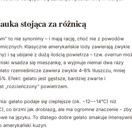
auka stojąca za różnicą
ream” to nie synonimy – i mają rację, choć nie z powodów
emicznych. Klasyczne amerykańskie lody zawierają zwykle
y) i są ubijane z dużą ilością powietrza – tzw.
overrun
mo
 miski wsadza się mieszankę, a wyjmuje niemal dwa razy
elato rzemieślnicze zawiera zwykle 4–8% tłuszczu, mniej
. Efekt: gelato jest gęstsze, bardziej zwarte i
st „rozcieńczony” powietrzem.
a: gelato podaje się cieplejsze (ok. −12–−14°C) niż
), co brzmi jak drobiazg, ale ma ogromne znaczenie – zby
we na języku. To dlatego dobre gelato smakuje intensywni
go amerykański kuzyn.