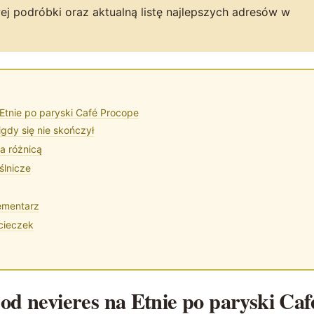
 podróbki oraz aktualną listę najlepszych adresów w
a Etnie po paryski Café Procope
igdy się nie skończył
a różnicą
ślnicze
ementarz
cieczek
 od nevieres na Etnie po paryski Caf