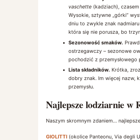
vaschette
(kadziach), czasem 
Wysokie, sztywne „górki” wys
dniu to zwykle znak nadmiaru 
która się nie porusza, bo trzy
Sezonowość smaków.
Prawdz
ostrzegawczy – sezonowe owo
pochodzić z przemysłowego p
Lista składników.
Krótka, zroz
dobry znak. Im więcej nazw, k
przemysłu.
Najlepsze lodziarnie w
Naszym skromnym zdaniem… najlepsze
GIOLITTI
(okolice Panteonu, Via degli Uff