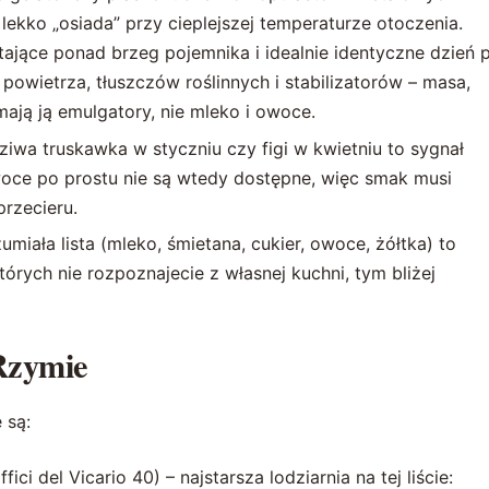
lekko „osiada” przy cieplejszej temperaturze otoczenia.
tające ponad brzeg pojemnika i idealnie identyczne dzień 
powietrza, tłuszczów roślinnych i stabilizatorów – masa,
mają ją emulgatory, nie mleko i owoce.
iwa truskawka w styczniu czy figi w kwietniu to sygnał
ce po prostu nie są wtedy dostępne, więc smak musi
rzecieru.
umiała lista (mleko, śmietana, cukier, owoce, żółtka) to
tórych nie rozpoznajecie z własnej kuchni, tym bliżej
 Rzymie
 są:
ici del Vicario 40) – najstarsza lodziarnia na tej liście: