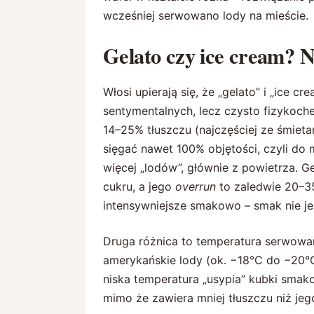
wcześniej serwowano lody na mieście.
Gelato czy ice cream? N
Włosi upierają się, że „gelato” i „ice c
sentymentalnych, lecz czysto fizykoch
14–25% tłuszczu (najczęściej ze śmietan
sięgać nawet 100% objętości, czyli do
więcej „lodów”, głównie z powietrza. G
cukru, a jego
overrun
to zaledwie 20–35%
intensywniejsze smakowo – smak nie je
Druga różnica to temperatura serwowani
amerykańskie lody (ok. −18°C do −20°C
niska temperatura „usypia” kubki smako
mimo że zawiera mniej tłuszczu niż je