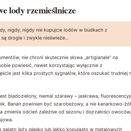
e lody rzemieślnicze
dy, nigdy, nigdy nie kupujcie lodów w budkach z
 są drogie i zwykle nieświeże…
entów, nie chroni skutecznie słowa „artigianale” na
sobie powiesić, nawet korzystając wyłącznie z
ie jest kilka prostych sygnałów, które oszukać trudniej 
st bladozielony, niemal szarawy – jaskrawa, fluorescencyj
nik. Banan powinien być szarobeżowy, a nie kanarkowo-żół
ka zmienia odcień zależnie od sezonu i dojrzałości owoców
sjowa.
gelato leży płasko lub lekko kopulasto w metalowych