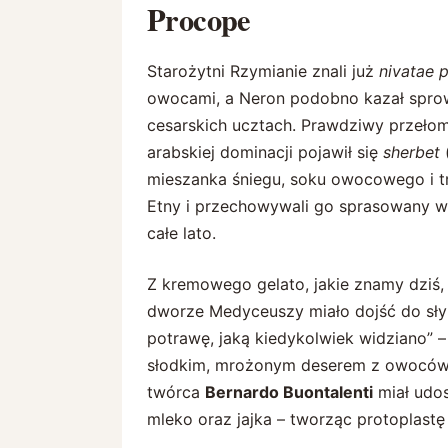
Procope
Starożytni Rzymianie znali już
nivatae 
owocami, a Neron podobno kazał spro
cesarskich ucztach. Prawdziwy przełom 
arabskiej dominacji pojawił się
sherbet
(
mieszanka śniegu, soku owocowego i t
Etny i przechowywali go sprasowany 
całe lato.
Z kremowego gelato, jakie znamy dziś, h
dworze Medyceuszy miało dojść do słyn
potrawę, jaką kiedykolwiek widziano” –
słodkim, mrożonym deserem z owoców i
twórca
Bernardo Buontalenti
miał udos
mleko oraz jajka – tworząc protoplastę 