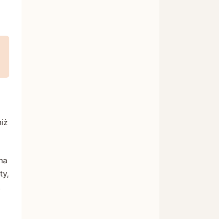
niż
na
ty,
,