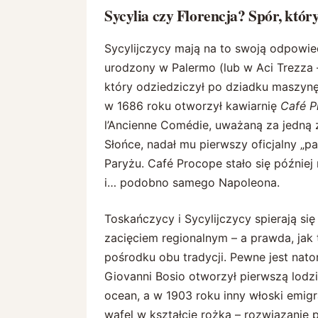
Sycylia czy Florencja? Spór, który
Sycylijczycy mają na to swoją odpowi
urodzony w Palermo (lub w Aci Trezza –
który odziedziczył po dziadku maszyn
w 1686 roku otworzył kawiarnię
Café P
l’Ancienne Comédie, uważaną za jedną 
Słońce, nadał mu pierwszy oficjalny „p
Paryżu. Café Procope stało się później
i… podobno samego Napoleona.
Toskańczycy i Sycylijczycy spierają s
zacięciem regionalnym – a prawda, jak t
pośrodku obu tradycji. Pewne jest nato
Giovanni Bosio otworzył pierwszą lodz
ocean, a w 1903 roku inny włoski emig
wafel w kształcie rożka – rozwiązanie