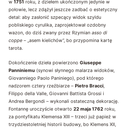
w
1751
roku, z dziełem ukończonym jedynie w
połowie, lecz zdążył jeszcze zadbać o estetyczny
detal: aby zasłonić szpecący widok szyldu
pobliskiego cyrulika, zaprojektował ozdobny
wazon, do dziś zwany przez Rzymian
asso di
coppe
– „asem kielichów”, bo przypomina kartę
tarota.
Dokończenie dzieła powierzono
Giuseppe
Panniniemu
(synowi słynnego malarza widoków,
Giovanniego Paolo Paniniego), pod którego
nadzorem cztery rzeźbiarze –
Pietro Bracci
,
Filippo della Valle, Giovanni Battista Grossi i
Andrea Bergondi – wykonali ostateczną dekorację.
Fontannę uroczyście otwarto
22 maja 1762
roku,
za pontyfikatu Klemensa XIII – trzeci już papież w
trzydziestoletniej historii budowy, bo Klemens XII,