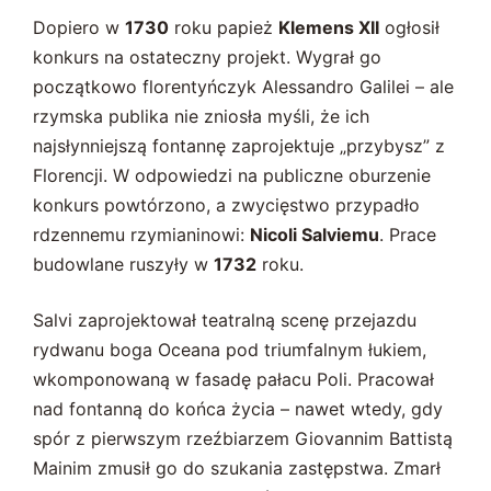
Dopiero w
1730
roku papież
Klemens XII
ogłosił
konkurs na ostateczny projekt. Wygrał go
początkowo florentyńczyk Alessandro Galilei – ale
rzymska publika nie zniosła myśli, że ich
najsłynniejszą fontannę zaprojektuje „przybysz” z
Florencji. W odpowiedzi na publiczne oburzenie
konkurs powtórzono, a zwycięstwo przypadło
rdzennemu rzymianinowi:
Nicoli Salviemu
. Prace
budowlane ruszyły w
1732
roku.
Salvi zaprojektował teatralną scenę przejazdu
rydwanu boga Oceana pod triumfalnym łukiem,
wkomponowaną w fasadę pałacu Poli. Pracował
nad fontanną do końca życia – nawet wtedy, gdy
spór z pierwszym rzeźbiarzem Giovannim Battistą
Mainim zmusił go do szukania zastępstwa. Zmarł