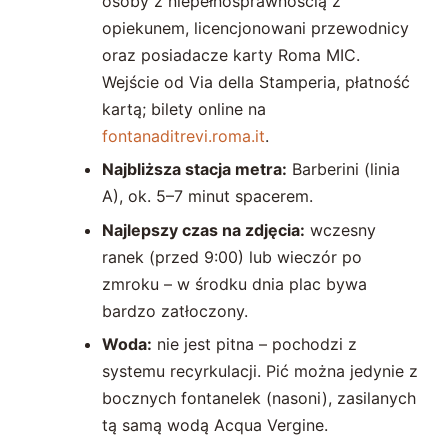
osoby z niepełnosprawnością z
opiekunem, licencjonowani przewodnicy
oraz posiadacze karty Roma MIC.
Wejście od Via della Stamperia, płatność
kartą; bilety online na
fontanaditrevi.roma.it
.
Najbliższa stacja metra:
Barberini (linia
A), ok. 5–7 minut spacerem.
Najlepszy czas na zdjęcia:
wczesny
ranek (przed 9:00) lub wieczór po
zmroku – w środku dnia plac bywa
bardzo zatłoczony.
Woda:
nie jest pitna – pochodzi z
systemu recyrkulacji. Pić można jedynie z
bocznych fontanelek (nasoni), zasilanych
tą samą wodą Acqua Vergine.