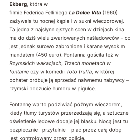
Ekberg
, która w
filmie Federica Felliniego
La Dolce Vita
(1960)
zażywała tu nocnej kąpieli w sukni wieczorowej.
Ta jedna z najsłynniejszych scen w dziejach kina
ma do dziś wielu zwariowanych naśladowców – co
jest jednak surowo zabronione i karane wysokim
mandatem (450 euro). Fontanna gościła też w
Rzymskich wakacjach
,
Trzech monetach w
fontanie
czy w komedii
Toto truffa
, w której
bohater próbuje ją sprzedać naiwnemu nabywcy –
rzymski poczucie humoru w pigułce.
Fontannę warto podziwiać późnym wieczorem,
kiedy tłumy turystów przerzedzają się, a sztuczne
oświetlenie ledowe dodaje jej blasku. Nocą jest tu
bezpiecznie i przytulnie – plac przez całą dobę
jest kontrolowany przez policję.