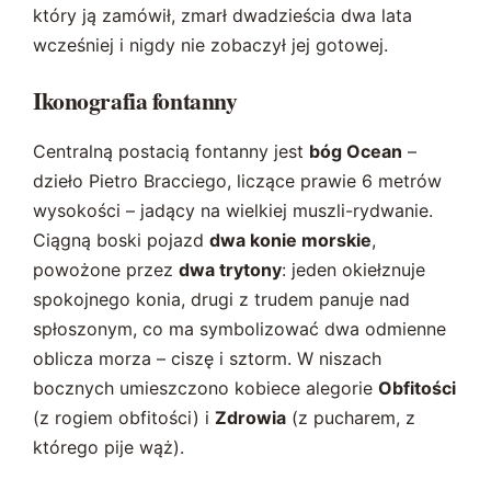
który ją zamówił, zmarł dwadzieścia dwa lata
wcześniej i nigdy nie zobaczył jej gotowej.
Ikonografia fontanny
Centralną postacią fontanny jest
bóg Ocean
–
dzieło Pietro Bracciego, liczące prawie 6 metrów
wysokości – jadący na wielkiej muszli-rydwanie.
Ciągną boski pojazd
dwa konie morskie
,
powożone przez
dwa trytony
: jeden okiełznuje
spokojnego konia, drugi z trudem panuje nad
spłoszonym, co ma symbolizować dwa odmienne
oblicza morza – ciszę i sztorm. W niszach
bocznych umieszczono kobiece alegorie
Obfitości
(z rogiem obfitości) i
Zdrowia
(z pucharem, z
którego pije wąż).