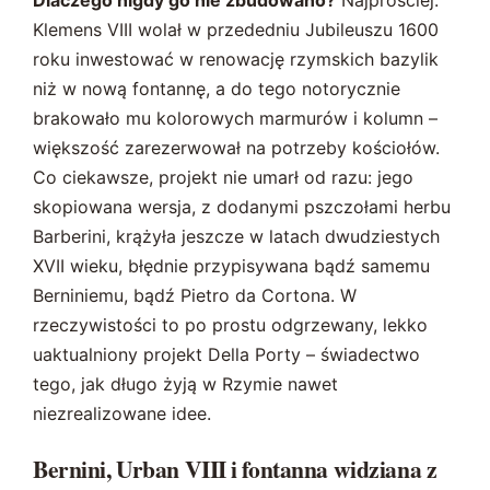
Dlaczego nigdy go nie zbudowano?
Najprościej:
Klemens VIII wolał w przededniu Jubileuszu 1600
roku inwestować w renowację rzymskich bazylik
niż w nową fontannę, a do tego notorycznie
brakowało mu kolorowych marmurów i kolumn –
większość zarezerwował na potrzeby kościołów.
Co ciekawsze, projekt nie umarł od razu: jego
skopiowana wersja, z dodanymi pszczołami herbu
Barberini, krążyła jeszcze w latach dwudziestych
XVII wieku, błędnie przypisywana bądź samemu
Berniniemu, bądź Pietro da Cortona. W
rzeczywistości to po prostu odgrzewany, lekko
uaktualniony projekt Della Porty – świadectwo
tego, jak długo żyją w Rzymie nawet
niezrealizowane idee.
Bernini, Urban VIII i fontanna widziana z