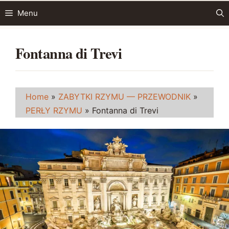
Przejdź
Menu
do
treści
Fontanna di Trevi
Home
»
ZABYTKI RZYMU — PRZEWODNIK
»
PERŁY RZYMU
»
Fontanna di Trevi