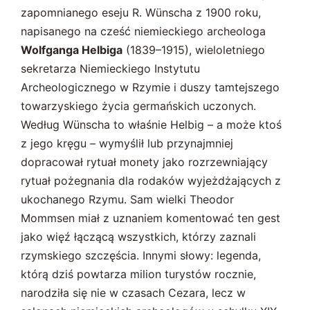
zapomnianego eseju R. Wünscha z 1900 roku,
napisanego na cześć niemieckiego archeologa
Wolfganga Helbiga
(1839–1915), wieloletniego
sekretarza Niemieckiego Instytutu
Archeologicznego w Rzymie i duszy tamtejszego
towarzyskiego życia germańskich uczonych.
Według Wünscha to właśnie Helbig – a może ktoś
z jego kręgu – wymyślił lub przynajmniej
dopracował rytuał monety jako rozrzewniający
rytuał pożegnania dla rodaków wyjeżdżających z
ukochanego Rzymu. Sam wielki Theodor
Mommsen miał z uznaniem komentować ten gest
jako więź łączącą wszystkich, którzy zaznali
rzymskiego szczęścia. Innymi słowy: legenda,
którą dziś powtarza milion turystów rocznie,
narodziła się nie w czasach Cezara, lecz w