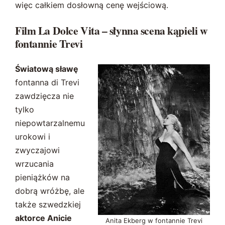
więc całkiem dosłowną cenę wejściową.
Film La Dolce Vita – słynna scena kąpieli w
fontannie Trevi
Światową sławę
fontanna di Trevi
zawdzięcza nie
tylko
niepowtarzalnemu
urokowi i
zwyczajowi
wrzucania
pieniążków na
dobrą wróżbę, ale
także szwedzkiej
aktorce Anicie
Anita Ekberg w fontannie Trevi