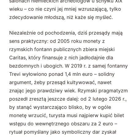
salonach niemieckich archeologów u schyłku XIX
wieku – co nie czyni jej mniej wzruszającą, tylko
zdecydowanie młodszą, niż każe się myśleć.
Niezależnie od pochodzenia, dziś przesądy mają
sens praktyczny: od 2005 roku monety z
rzymskich fontann publicznych zbiera miejski
Caritas, który finansuje z nich jadłodajnie dla
bezdomnych i ubogich. W 2019 r. z samej fontanny
Trevi wyłowiono ponad 1,4 mln euro – solidny
argument, żeby przesąd kultywować, nawet
znając jego prawdziwy wiek. Rzymski pragmatyzm
poszedł zresztą jeszcze dalej: od 2 lutego 2026 r.,
by stanąć wystarczająco blisko, by w ogóle
monetę wrzucić, turysta musi najpierw kupić bilet
wstępu do wewnętrznego obszaru za 2 euro –
rytuał pomyślany jako symboliczny dar zyskał