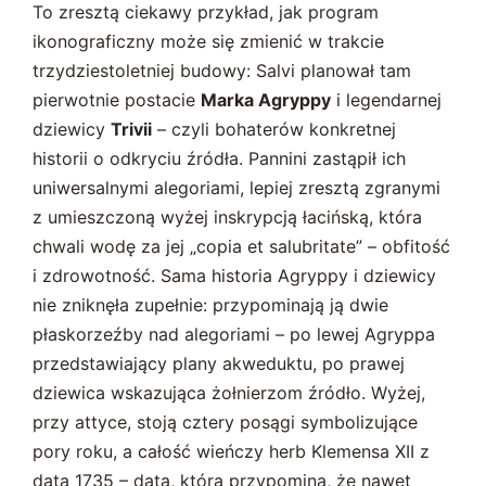
To zresztą ciekawy przykład, jak program
ikonograficzny może się zmienić w trakcie
trzydziestoletniej budowy: Salvi planował tam
pierwotnie postacie
Marka Agryppy
i legendarnej
dziewicy
Trivii
– czyli bohaterów konkretnej
historii o odkryciu źródła. Pannini zastąpił ich
uniwersalnymi alegoriami, lepiej zresztą zgranymi
z umieszczoną wyżej inskrypcją łacińską, która
chwali wodę za jej „copia et salubritate” – obfitość
i zdrowotność. Sama historia Agryppy i dziewicy
nie zniknęła zupełnie: przypominają ją dwie
płaskorzeźby nad alegoriami – po lewej Agryppa
przedstawiający plany akweduktu, po prawej
dziewica wskazująca żołnierzom źródło. Wyżej,
przy attyce, stoją cztery posągi symbolizujące
pory roku, a całość wieńczy herb Klemensa XII z
datą 1735 – datą, która przypomina, że nawet