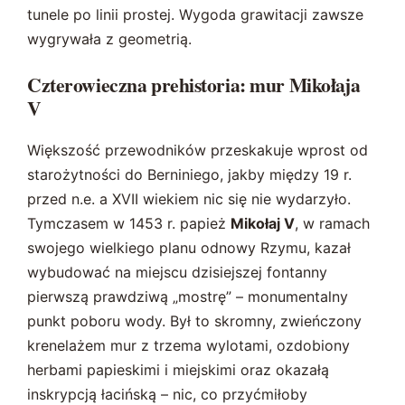
tunele po linii prostej. Wygoda grawitacji zawsze
wygrywała z geometrią.
Czterowieczna prehistoria: mur Mikołaja
V
Większość przewodników przeskakuje wprost od
starożytności do Berniniego, jakby między 19 r.
przed n.e. a XVII wiekiem nic się nie wydarzyło.
Tymczasem w 1453 r. papież
Mikołaj V
, w ramach
swojego wielkiego planu odnowy Rzymu, kazał
wybudować na miejscu dzisiejszej fontanny
pierwszą prawdziwą „mostrę” – monumentalny
punkt poboru wody. Był to skromny, zwieńczony
krenelażem mur z trzema wylotami, ozdobiony
herbami papieskimi i miejskimi oraz okazałą
inskrypcją łacińską – nic, co przyćmiłoby