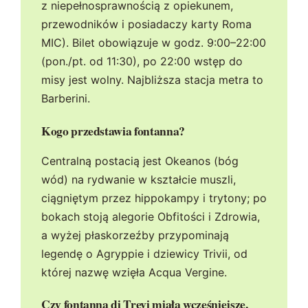
z niepełnosprawnością z opiekunem,
przewodników i posiadaczy karty Roma
MIC). Bilet obowiązuje w godz. 9:00–22:00
(pon./pt. od 11:30), po 22:00 wstęp do
misy jest wolny. Najbliższa stacja metra to
Barberini.
Kogo przedstawia fontanna?
Centralną postacią jest Okeanos (bóg
wód) na rydwanie w kształcie muszli,
ciągniętym przez hippokampy i trytony; po
bokach stoją alegorie Obfitości i Zdrowia,
a wyżej płaskorzeźby przypominają
legendę o Agryppie i dziewicy Trivii, od
której nazwę wzięła Acqua Vergine.
Czy fontanna di Trevi miała wcześniejsze,