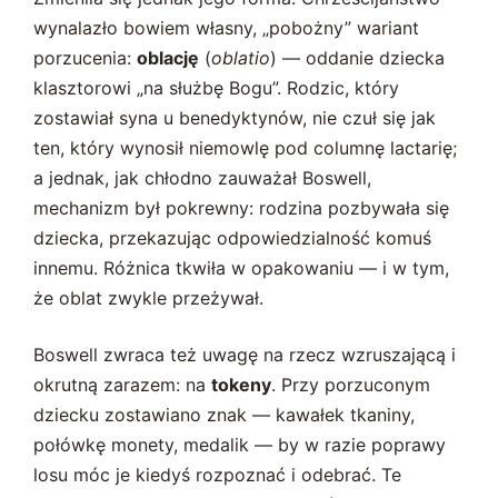
wynalazło bowiem własny, „pobożny” wariant
porzucenia:
oblację
(
oblatio
) — oddanie dziecka
klasztorowi „na służbę Bogu”. Rodzic, który
zostawiał syna u benedyktynów, nie czuł się jak
ten, który wynosił niemowlę pod columnę lactarię;
a jednak, jak chłodno zauważał Boswell,
mechanizm był pokrewny: rodzina pozbywała się
dziecka, przekazując odpowiedzialność komuś
innemu. Różnica tkwiła w opakowaniu — i w tym,
że oblat zwykle przeżywał.
Boswell zwraca też uwagę na rzecz wzruszającą i
okrutną zarazem: na
tokeny
. Przy porzuconym
dziecku zostawiano znak — kawałek tkaniny,
połówkę monety, medalik — by w razie poprawy
losu móc je kiedyś rozpoznać i odebrać. Te