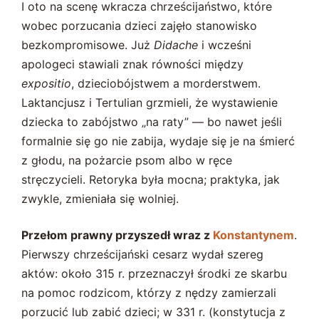
I oto na scenę wkracza chrześcijaństwo, które
wobec porzucania dzieci zajęło stanowisko
bezkompromisowe. Już
Didache
i wcześni
apologeci stawiali znak równości między
expositio
, dzieciobójstwem a morderstwem.
Laktancjusz i Tertulian grzmieli, że wystawienie
dziecka to zabójstwo „na raty” — bo nawet jeśli
formalnie się go nie zabija, wydaje się je na śmierć
z głodu, na pożarcie psom albo w ręce
stręczycieli. Retoryka była mocna; praktyka, jak
zwykle, zmieniała się wolniej.
Przełom prawny przyszedł wraz z
Konstantynem
.
Pierwszy chrześcijański cesarz wydał szereg
aktów: około 315 r. przeznaczył środki ze skarbu
na pomoc rodzicom, którzy z nędzy zamierzali
porzucić lub zabić dzieci; w 331 r. (konstytucja z