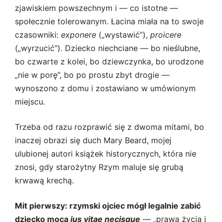
zjawiskiem powszechnym i — co istotne —
społecznie tolerowanym. Łacina miała na to swoje
czasowniki:
exponere
(„wystawić”),
proicere
(„wyrzucić”). Dziecko niechciane — bo nieślubne,
bo czwarte z kolei, bo dziewczynka, bo urodzone
„nie w porę”, bo po prostu zbyt drogie —
wynoszono z domu i zostawiano w umówionym
miejscu.
Trzeba od razu rozprawić się z dwoma mitami, bo
inaczej obrazi się duch Mary Beard, mojej
ulubionej autori książek historycznych, która nie
znosi, gdy starożytny Rzym maluje się grubą
krwawą krechą.
Mit pierwszy: rzymski ojciec mógł legalnie zabić
dziecko mocą
ius vitae necisque
— „prawa życia i