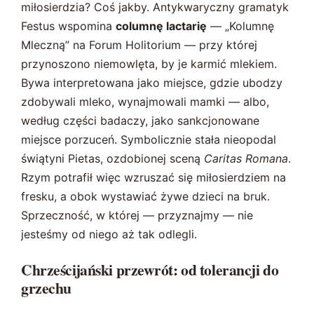
miłosierdzia? Coś jakby. Antykwaryczny gramatyk
Festus wspomina
columnę lactarię
— „Kolumnę
Mleczną” na Forum Holitorium — przy której
przynoszono niemowlęta, by je karmić mlekiem.
Bywa interpretowana jako miejsce, gdzie ubodzy
zdobywali mleko, wynajmowali mamki — albo,
według części badaczy, jako sankcjonowane
miejsce porzuceń. Symbolicznie stała nieopodal
świątyni Pietas, ozdobionej sceną
Caritas Romana
.
Rzym potrafił więc wzruszać się miłosierdziem na
fresku, a obok wystawiać żywe dzieci na bruk.
Sprzeczność, w której — przyznajmy — nie
jesteśmy od niego aż tak odlegli.
Chrześcijański przewrót: od tolerancji do
grzechu