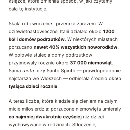
książce, która zmieniła sposób, w jaki czytamy
całą tę instytucję.
Skala robi wrażenie i przeraża zarazem. W
dziewiętnastowiecznej Italii działało około
1200
kół i domów podrzutków
. W niektórych miastach
porzucano
nawet 40% wszystkich noworodków
.
W połowie stulecia domy podrzutków
przyjmowały rocznie około
37 000 niemowląt
.
Sama
ruota
przy Santo Spirito — prawdopodobnie
najstarsza we Włoszech — odbierała średnio około
tysiąca dzieci rocznie
.
A teraz liczba, która kładzie się cieniem na całym
micie miłosierdzia: porzucone niemowlęta umierały
co najmniej dwukrotnie częściej
niż dzieci
wychowywane w rodzinach. Stłoczenie,