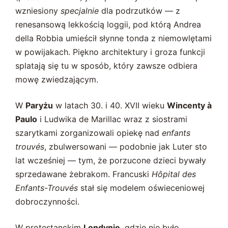
wzniesiony
specjalnie
dla podrzutków — z
renesansową lekkością loggii, pod którą Andrea
della Robbia umieścił słynne tonda z niemowlętami
w powijakach. Piękno architektury i groza funkcji
splatają się tu w sposób, który zawsze odbiera
mowę zwiedzającym.
W
Paryżu
w latach 30. i 40. XVII wieku
Wincenty à
Paulo
i Ludwika de Marillac wraz z siostrami
szarytkami zorganizowali opiekę nad
enfants
trouvés
, zbulwersowani — podobnie jak Luter sto
lat wcześniej — tym, że porzucone dzieci bywały
sprzedawane żebrakom. Francuski
Hôpital des
Enfants-Trouvés
stał się modelem oświeceniowej
dobroczynności.
W protestanckim
Londynie
, gdzie nie było