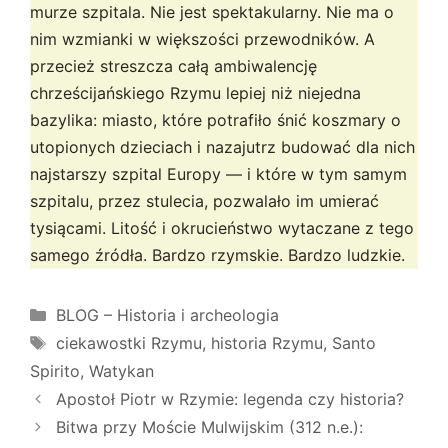
murze szpitala. Nie jest spektakularny. Nie ma o
nim wzmianki w większości przewodników. A
przecież streszcza całą ambiwalencję
chrześcijańskiego Rzymu lepiej niż niejedna
bazylika: miasto, które potrafiło śnić koszmary o
utopionych dzieciach i nazajutrz budować dla nich
najstarszy szpital Europy — i które w tym samym
szpitalu, przez stulecia, pozwalało im umierać
tysiącami. Litość i okrucieństwo wytaczane z tego
samego źródła. Bardzo rzymskie. Bardzo ludzkie.
Kategorie
BLOG – Historia i archeologia
Tagi
ciekawostki Rzymu
,
historia Rzymu
,
Santo
Spirito
,
Watykan
Apostoł Piotr w Rzymie: legenda czy historia?
Bitwa przy Moście Mulwijskim (312 n.e.):