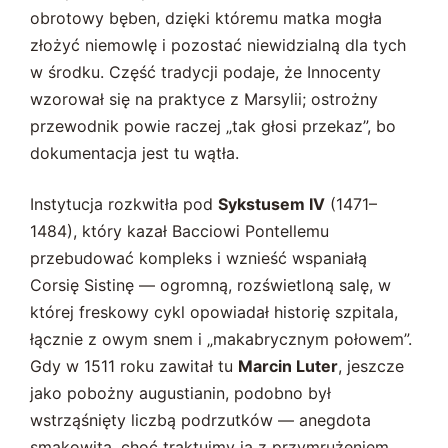
obrotowy bęben, dzięki któremu matka mogła
złożyć niemowlę i pozostać niewidzialną dla tych
w środku. Część tradycji podaje, że Innocenty
wzorował się na praktyce z Marsylii; ostrożny
przewodnik powie raczej „tak głosi przekaz”, bo
dokumentacja jest tu wątła.
Instytucja rozkwitła pod
Sykstusem IV
(1471–
1484), który kazał Bacciowi Pontellemu
przebudować kompleks i wznieść wspaniałą
Corsię Sistinę — ogromną, rozświetloną salę, w
której freskowy cykl opowiadał historię szpitala,
łącznie z owym snem i „makabrycznym połowem”.
Gdy w 1511 roku zawitał tu
Marcin Luter
, jeszcze
jako pobożny augustianin, podobno był
wstrząśnięty liczbą podrzutków — anegdota
smakowita, choć traktujmy ją z przymrużeniem