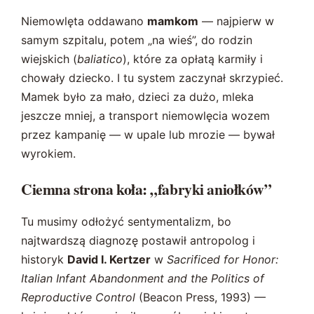
Niemowlęta oddawano
mamkom
— najpierw w
samym szpitalu, potem „na wieś”, do rodzin
wiejskich (
baliatico
), które za opłatą karmiły i
chowały dziecko. I tu system zaczynał skrzypieć.
Mamek było za mało, dzieci za dużo, mleka
jeszcze mniej, a transport niemowlęcia wozem
przez kampanię — w upale lub mrozie — bywał
wyrokiem.
Ciemna strona koła: „fabryki aniołków”
Tu musimy odłożyć sentymentalizm, bo
najtwardszą diagnozę postawił antropolog i
historyk
David I. Kertzer
w
Sacrificed for Honor:
Italian Infant Abandonment and the Politics of
Reproductive Control
(Beacon Press, 1993) —