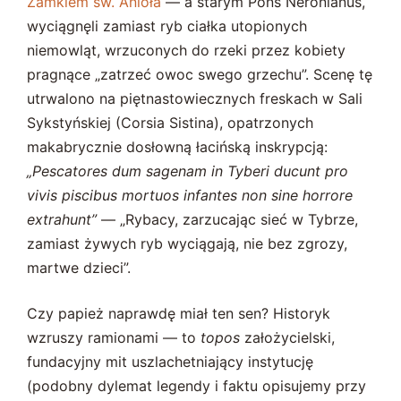
Zamkiem św. Anioła
— a starym Pons Neronianus,
wyciągnęli zamiast ryb ciałka utopionych
niemowląt, wrzuconych do rzeki przez kobiety
pragnące „zatrzeć owoc swego grzechu”. Scenę tę
utrwalono na piętnastowiecznych freskach w Sali
Sykstyńskiej (Corsia Sistina), opatrzonych
makabrycznie dosłowną łacińską inskrypcją:
„Pescatores dum sagenam in Tyberi ducunt pro
vivis piscibus mortuos infantes non sine horrore
extrahunt”
— „Rybacy, zarzucając sieć w Tybrze,
zamiast żywych ryb wyciągają, nie bez zgrozy,
martwe dzieci”.
Czy papież naprawdę miał ten sen? Historyk
wzruszy ramionami — to
topos
założycielski,
fundacyjny mit uszlachetniający instytucję
(podobny dylemat legendy i faktu opisujemy przy