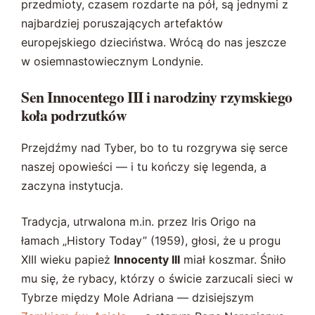
przedmioty, czasem rozdarte na pół, są jednymi z
najbardziej poruszających artefaktów
europejskiego dzieciństwa. Wrócą do nas jeszcze
w osiemnastowiecznym Londynie.
Sen Innocentego III i narodziny rzymskiego
koła podrzutków
Przejdźmy nad Tyber, bo to tu rozgrywa się serce
naszej opowieści — i tu kończy się legenda, a
zaczyna instytucja.
Tradycja, utrwalona m.in. przez Iris Origo na
łamach „History Today” (1959), głosi, że u progu
XIII wieku papież
Innocenty III
miał koszmar. Śniło
mu się, że rybacy, którzy o świcie zarzucali sieci w
Tybrze między Mole Adriana — dzisiejszym