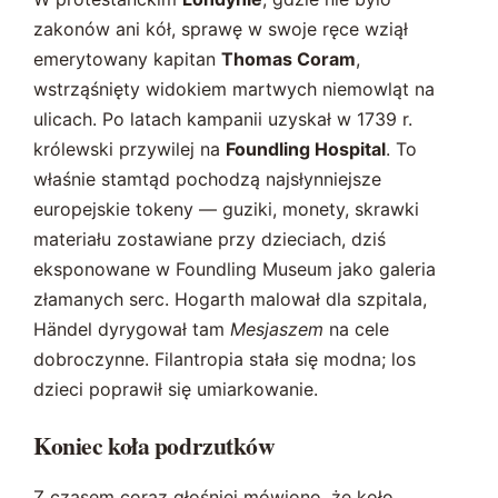
zakonów ani kół, sprawę w swoje ręce wziął
emerytowany kapitan
Thomas Coram
,
wstrząśnięty widokiem martwych niemowląt na
ulicach. Po latach kampanii uzyskał w 1739 r.
królewski przywilej na
Foundling Hospital
. To
właśnie stamtąd pochodzą najsłynniejsze
europejskie tokeny — guziki, monety, skrawki
materiału zostawiane przy dzieciach, dziś
eksponowane w Foundling Museum jako galeria
złamanych serc. Hogarth malował dla szpitala,
Händel dyrygował tam
Mesjaszem
na cele
dobroczynne. Filantropia stała się modna; los
dzieci poprawił się umiarkowanie.
Koniec koła podrzutków
Z czasem coraz głośniej mówiono, że koło,