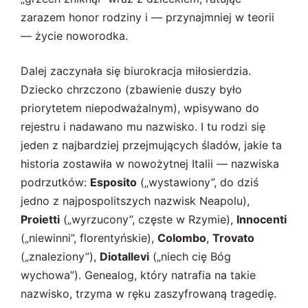
zarazem honor rodziny i — przynajmniej w teorii
— życie noworodka.
Dalej zaczynała się biurokracja miłosierdzia.
Dziecko chrzczono (zbawienie duszy było
priorytetem niepodważalnym), wpisywano do
rejestru i nadawano mu nazwisko. I tu rodzi się
jeden z najbardziej przejmujących śladów, jakie ta
historia zostawiła w nowożytnej Italii — nazwiska
podrzutków:
Esposito
(„wystawiony”, do dziś
jedno z najpospolitszych nazwisk Neapolu),
Proietti
(„wyrzucony”, częste w Rzymie),
Innocenti
(„niewinni”, florentyńskie),
Colombo
,
Trovato
(„znaleziony”),
Diotallevi
(„niech cię Bóg
wychowa”). Genealog, który natrafia na takie
nazwisko, trzyma w ręku zaszyfrowaną tragedię.