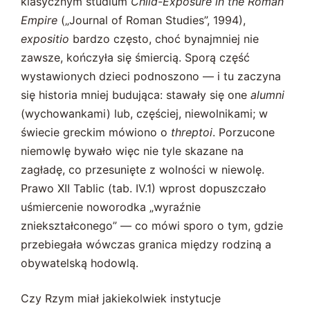
klasycznym studium
Child-Exposure in the Roman
Empire
(„Journal of Roman Studies”, 1994),
expositio
bardzo często, choć bynajmniej nie
zawsze, kończyła się śmiercią. Sporą część
wystawionych dzieci podnoszono — i tu zaczyna
się historia mniej budująca: stawały się one
alumni
(wychowankami) lub, częściej, niewolnikami; w
świecie greckim mówiono o
threptoi
. Porzucone
niemowlę bywało więc nie tyle skazane na
zagładę, co przesunięte z wolności w niewolę.
Prawo XII Tablic (tab. IV.1) wprost dopuszczało
uśmiercenie noworodka „wyraźnie
zniekształconego” — co mówi sporo o tym, gdzie
przebiegała wówczas granica między rodziną a
obywatelską hodowlą.
Czy Rzym miał jakiekolwiek instytucje