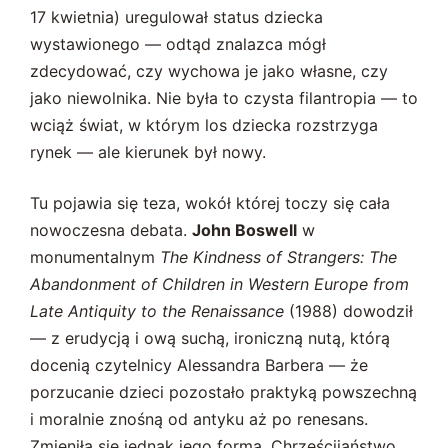
17 kwietnia) uregulował status dziecka
wystawionego — odtąd znalazca mógł
zdecydować, czy wychowa je jako własne, czy
jako niewolnika. Nie była to czysta filantropia — to
wciąż świat, w którym los dziecka rozstrzyga
rynek — ale kierunek był nowy.
Tu pojawia się teza, wokół której toczy się cała
nowoczesna debata.
John Boswell
w
monumentalnym
The Kindness of Strangers: The
Abandonment of Children in Western Europe from
Late Antiquity to the Renaissance
(1988) dowodził
— z erudycją i ową suchą, ironiczną nutą, którą
docenią czytelnicy Alessandra Barbera — że
porzucanie dzieci pozostało praktyką powszechną
i moralnie znośną od antyku aż po renesans.
Zmieniła się jednak jego forma. Chrześcijaństwo