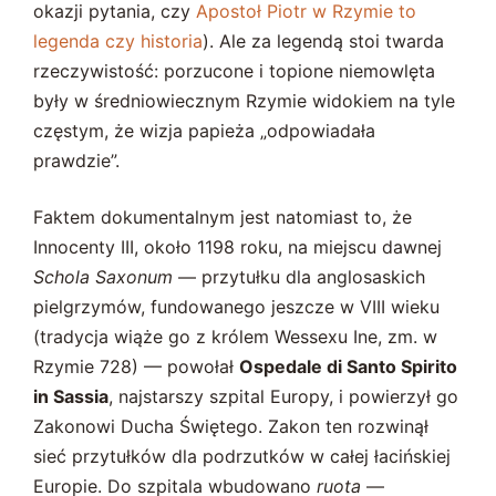
okazji pytania, czy
Apostoł Piotr w Rzymie to
legenda czy historia
). Ale za legendą stoi twarda
rzeczywistość: porzucone i topione niemowlęta
były w średniowiecznym Rzymie widokiem na tyle
częstym, że wizja papieża „odpowiadała
prawdzie”.
Faktem dokumentalnym jest natomiast to, że
Innocenty III, około 1198 roku, na miejscu dawnej
Schola Saxonum
— przytułku dla anglosaskich
pielgrzymów, fundowanego jeszcze w VIII wieku
(tradycja wiąże go z królem Wessexu Ine, zm. w
Rzymie 728) — powołał
Ospedale di Santo Spirito
in Sassia
, najstarszy szpital Europy, i powierzył go
Zakonowi Ducha Świętego. Zakon ten rozwinął
sieć przytułków dla podrzutków w całej łacińskiej
Europie. Do szpitala wbudowano
ruota
—