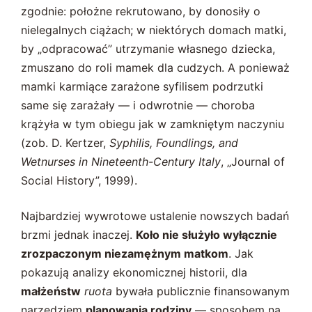
zgodnie: położne rekrutowano, by donosiły o
nielegalnych ciążach; w niektórych domach matki,
by „odpracować” utrzymanie własnego dziecka,
zmuszano do roli mamek dla cudzych. A ponieważ
mamki karmiące zarażone syfilisem podrzutki
same się zarażały — i odwrotnie — choroba
krążyła w tym obiegu jak w zamkniętym naczyniu
(zob. D. Kertzer,
Syphilis, Foundlings, and
Wetnurses in Nineteenth-Century Italy
, „Journal of
Social History”, 1999).
Najbardziej wywrotowe ustalenie nowszych badań
brzmi jednak inaczej.
Koło nie służyło wyłącznie
zrozpaczonym niezamężnym matkom
. Jak
pokazują analizy ekonomicznej historii, dla
małżeństw
ruota
bywała publicznie finansowanym
narzędziem
planowania rodziny
— sposobem na