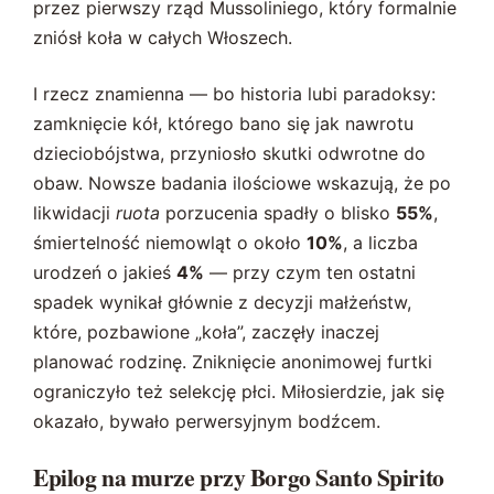
przez pierwszy rząd Mussoliniego, który formalnie
zniósł koła w całych Włoszech.
I rzecz znamienna — bo historia lubi paradoksy:
zamknięcie kół, którego bano się jak nawrotu
dzieciobójstwa, przyniosło skutki odwrotne do
obaw. Nowsze badania ilościowe wskazują, że po
likwidacji
ruota
porzucenia spadły o blisko
55%
,
śmiertelność niemowląt o około
10%
, a liczba
urodzeń o jakieś
4%
— przy czym ten ostatni
spadek wynikał głównie z decyzji małżeństw,
które, pozbawione „koła”, zaczęły inaczej
planować rodzinę. Zniknięcie anonimowej furtki
ograniczyło też selekcję płci. Miłosierdzie, jak się
okazało, bywało perwersyjnym bodźcem.
Epilog na murze przy Borgo Santo Spirito