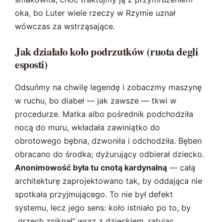
oka, bo Luter wiele rzeczy w Rzymie uznał
wówczas za wstrząsające.
Jak działało koło podrzutków (ruota degli
esposti)
Odsuńmy na chwilę legendę i zobaczmy maszynę
w ruchu, bo diabeł — jak zawsze — tkwi w
procedurze. Matka albo pośrednik podchodziła
nocą do muru, wkładała zawiniątko do
obrotowego bębna, dzwoniła i odchodziła. Bęben
obracano do środka; dyżurujący odbierał dziecko.
Anonimowość była tu cnotą kardynalną
— całą
architekturę zaprojektowano tak, by oddająca nie
spotkała przyjmującego. To nie był defekt
systemu, lecz jego sens: koło istniało po to, by
„grzech zniknął” wraz z dzieckiem, ratując