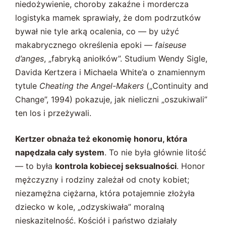
niedożywienie, choroby zakaźne i mordercza
logistyka mamek sprawiały, że dom podrzutków
bywał nie tyle arką ocalenia, co — by użyć
makabrycznego określenia epoki —
faiseuse
d’anges
, „fabryką aniołków”. Studium Wendy Sigle,
Davida Kertzera i Michaela White’a o znamiennym
tytule
Cheating the Angel-Makers
(„Continuity and
Change”, 1994) pokazuje, jak nieliczni „oszukiwali”
ten los i przeżywali.
Kertzer obnaża też ekonomię honoru, która
napędzała cały system
. To nie była głównie litość
— to była
kontrola kobiecej seksualności
. Honor
mężczyzny i rodziny zależał od cnoty kobiet;
niezamężna ciężarna, która potajemnie złożyła
dziecko w kole, „odzyskiwała” moralną
nieskazitelność. Kościół i państwo działały