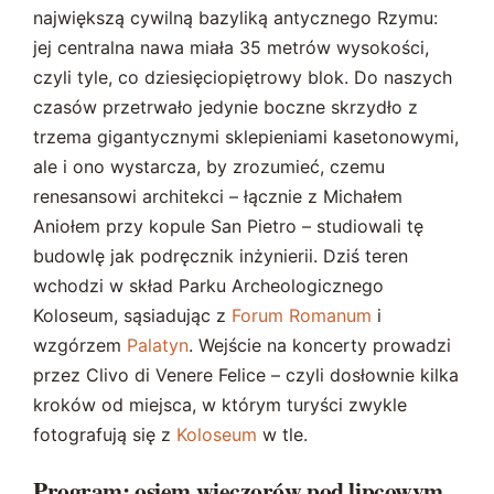
największą cywilną bazyliką antycznego Rzymu:
jej centralna nawa miała 35 metrów wysokości,
czyli tyle, co dziesięciopiętrowy blok. Do naszych
czasów przetrwało jedynie boczne skrzydło z
trzema gigantycznymi sklepieniami kasetonowymi,
ale i ono wystarcza, by zrozumieć, czemu
renesansowi architekci – łącznie z Michałem
Aniołem przy kopule San Pietro – studiowali tę
budowlę jak podręcznik inżynierii. Dziś teren
wchodzi w skład Parku Archeologicznego
Koloseum, sąsiadując z
Forum Romanum
i
wzgórzem
Palatyn
. Wejście na koncerty prowadzi
przez Clivo di Venere Felice – czyli dosłownie kilka
kroków od miejsca, w którym turyści zwykle
fotografują się z
Koloseum
w tle.
Program: osiem wieczorów pod lipcowym