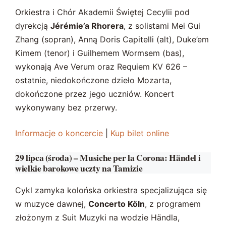
Orkiestra i Chór Akademii Świętej Cecylii pod
dyrekcją
Jérémie’a Rhorera
, z solistami Mei Gui
Zhang (sopran), Anną Doris Capitelli (alt), Duke’em
Kimem (tenor) i Guilhemem Wormsem (bas),
wykonają Ave Verum oraz Requiem KV 626 –
ostatnie, niedokończone dzieło Mozarta,
dokończone przez jego uczniów. Koncert
wykonywany bez przerwy.
Informacje o koncercie
|
Kup bilet online
29 lipca (środa) – Musiche per la Corona: Händel i
wielkie barokowe uczty na Tamizie
Cykl zamyka kolońska orkiestra specjalizująca się
w muzyce dawnej,
Concerto Köln
, z programem
złożonym z Suit Muzyki na wodzie Händla,