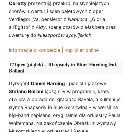
Ceretty
prezentują przekrój najsłynniejszych
chórów, uwertur i scen baletowych z oper
Verdiego: „Va, pensiero” z
Nabucca
, „Gloria
all’Egitto” z
Aidy
, scenę czarów z
Makbeta
oraz
uwerturę do
Nieszporów sycylijskich
.
Informacje o koncercie
|
Kup bilet online
17 lipca (piątek) – Rhapsody in Blue: Harding feat.
Bollani
Dyrygent
Daniel Harding
i pianista jazzowy
Stefano Bollani
łączą siły w programie, który
otwiera Alborada del gracioso Ravela, a kulminuje
słynną Rhapsody in Blue Gershwina – w wersji na
big-band napisanej oryginalnie dla orkiestry Paula
Whitemana. Na zakończenie Obrazki z wystawy
Musorgskiego w orkiestracji Ravela.