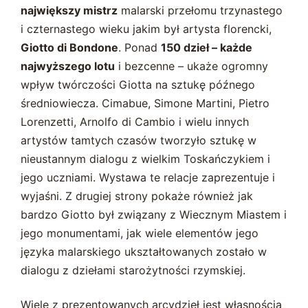
największy mistrz
malarski przełomu trzynastego
i czternastego wieku jakim był artysta florencki,
Giotto di Bondone
. Ponad
150 dzieł – każde
najwyższego lotu
i bezcenne – ukaże ogromny
wpływ twórczości Giotta na sztukę późnego
średniowiecza. Cimabue, Simone Martini, Pietro
Lorenzetti, Arnolfo di Cambio i wielu innych
artystów tamtych czasów tworzyło sztukę w
nieustannym dialogu z wielkim Toskańczykiem i
jego uczniami. Wystawa te relacje zaprezentuje i
wyjaśni. Z drugiej strony pokaże również jak
bardzo Giotto był związany z Wiecznym Miastem i
jego monumentami, jak wiele elementów jego
języka malarskiego ukształtowanych zostało w
dialogu z dziełami starożytności rzymskiej.
Wiele z prezentowanych arcydzieł jest własnością