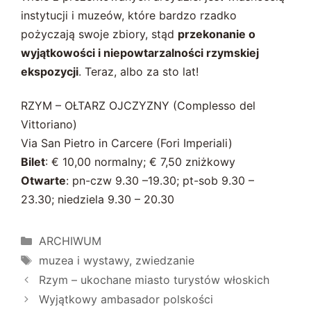
instytucji i muzeów, które bardzo rzadko
pożyczają swoje zbiory, stąd
przekonanie o
wyjątkowości i niepowtarzalności rzymskiej
ekspozycji
. Teraz, albo za sto lat!
RZYM – OŁTARZ OJCZYZNY (Complesso del
Vittoriano)
Via San Pietro in Carcere (Fori Imperiali)
Bilet
: € 10,00 normalny; € 7,50 zniżkowy
Otwarte
: pn-czw 9.30 –19.30; pt-sob 9.30 –
23.30; niedziela 9.30 – 20.30
Kategorie
ARCHIWUM
Tagi
muzea i wystawy
,
zwiedzanie
Rzym – ukochane miasto turystów włoskich
Wyjątkowy ambasador polskości