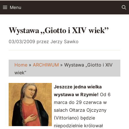
Przejdź
Menu
do
treści
Wystawa „Giotto i XIV wiek”
03/03/2009
przez
Jerzy Sawko
Home
»
ARCHIWUM
»
Wystawa „Giotto i XIV
wiek”
Jeszcze jedna wielka
wystawa w Rzymie!
Od 6
marca do 29 czerwca w
salach Ołtarza Ojczyzny
(Vittoriano) będzie
niepodzielnie królował