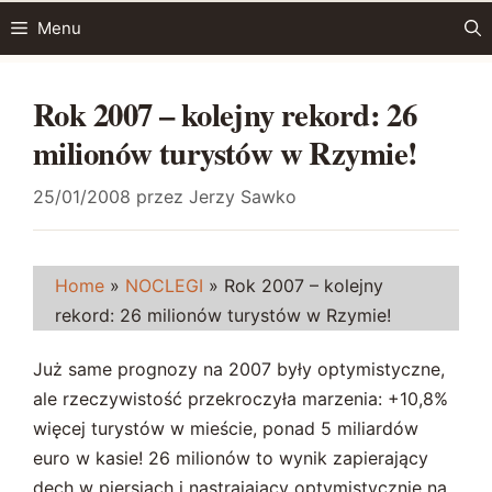
Przejdź
Menu
do
treści
Rok 2007 – kolejny rekord: 26
milionów turystów w Rzymie!
25/01/2008
przez
Jerzy Sawko
Home
»
NOCLEGI
»
Rok 2007 – kolejny
rekord: 26 milionów turystów w Rzymie!
Już same prognozy na 2007 były optymistyczne,
ale rzeczywistość przekroczyła marzenia: +10,8%
więcej turystów w mieście, ponad 5 miliardów
euro w kasie! 26 milionów to wynik zapierający
dech w piersiach i nastrajający optymistycznie na