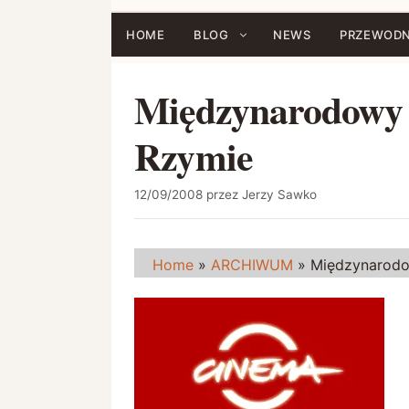
Przejdź
do
HOME
BLOG
NEWS
PRZEWODN
treści
Międzynarodowy 
Rzymie
12/09/2008
przez
Jerzy Sawko
Home
»
ARCHIWUM
»
Międzynarodo