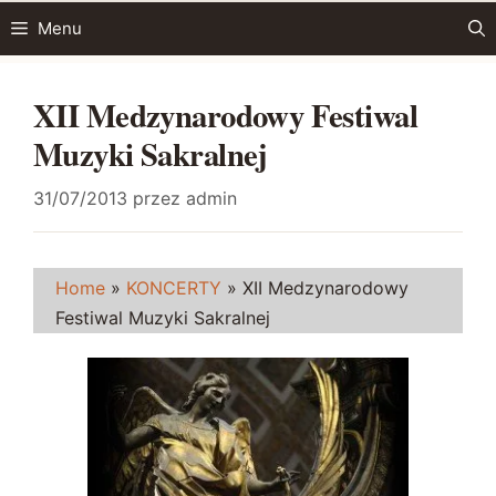
Przejdź
Menu
do
treści
XII Medzynarodowy Festiwal
Muzyki Sakralnej
31/07/2013
przez
admin
Home
»
KONCERTY
»
XII Medzynarodowy
Festiwal Muzyki Sakralnej