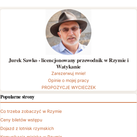
Jurek Sawko - licencjonowany przewodnik w Rzymie i
Watykanie
Zarezerwuj mnie!
Opinie o mojej pracy
PROPOZYCJE WYCIECZEK
Popularne strony
Co trzeba zobaczyć w Rzymie
Ceny biletów wstępu
Dojazd z lotnisk rzymskich
Komunikacja miejska w Rzymie