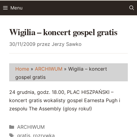
Przejdź
Menu
do
treści
Wigilia – koncert gospel gratis
30/11/2009
przez
Jerzy Sawko
Home
»
ARCHIWUM
»
Wigilia – koncert
gospel gratis
24 grudnia, godz. 18.00, PLAC HISZPAŃSKI –
koncert gratis wokalisty gospel Earnesta Pugh i
zespołu The Assembly (glosy roku!)
Kategorie
ARCHIWUM
Tagi
gratis
,
rozrywka