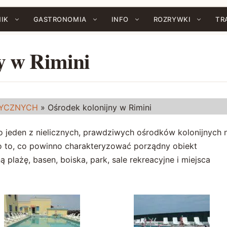
IK
GASTRONOMIA
INFO
ROZRYWKI
TR
y w Rimini
TYCZNYCH
»
Ośrodek kolonijny w Rimini
to jeden z nielicznych, prawdziwych ośrodków kolonijnych 
ko to, co powinno charakteryzować porządny obiekt
ą plażę, basen, boiska, park, sale rekreacyjne i miejsca