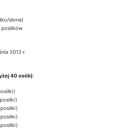
dko/słone)
 posiłków
śnia 2013 r.
żej 40 osób)
:
osiłki)
posiłki)
posiłki)
posiłki)
posiłki)