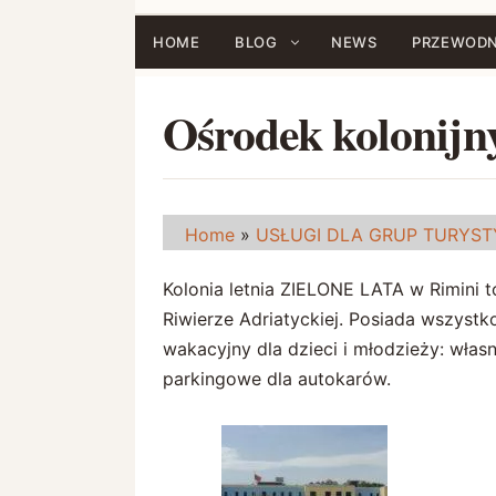
Przejdź
do
HOME
BLOG
NEWS
PRZEWODN
treści
Ośrodek kolonijn
Home
»
USŁUGI DLA GRUP TURYS
Kolonia letnia ZIELONE LATA w Rimini 
Riwierze Adriatyckiej. Posiada wszyst
wakacyjny dla dzieci i młodzieży: własn
parkingowe dla autokarów.