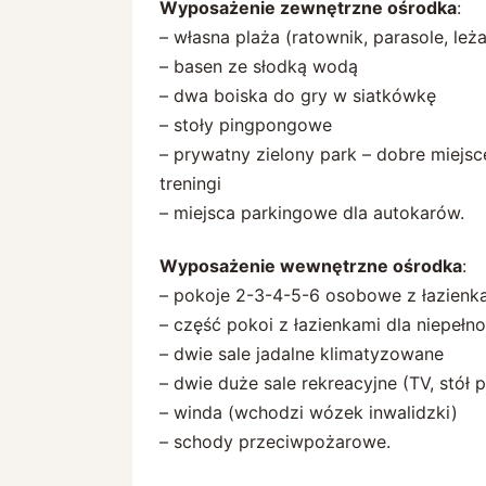
Wyposażenie zewnętrzne ośrodka
:
– własna plaża (ratownik, parasole, leża
– basen ze słodką wodą
– dwa boiska do gry w siatkówkę
– stoły pingpongowe
– prywatny zielony park – dobre miejs
treningi
– miejsca parkingowe dla autokarów.
Wyposażenie wewnętrzne ośrodka
:
– pokoje 2-3-4-5-6 osobowe z łazienka
– część pokoi z łazienkami dla niepeł
– dwie sale jadalne klimatyzowane
– dwie duże sale rekreacyjne (TV, stół
– winda (wchodzi wózek inwalidzki)
– schody przeciwpożarowe.