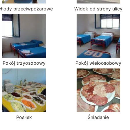
chody przeciwpożarowe
Widok od strony ulicy
Pokój trzyosobowy
Pokój wieloosobowy
Posiłek
Śniadanie