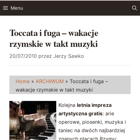
Przejdź
Menu
do
treści
Toccata i fuga – wakacje
rzymskie w takt muzyki
20/07/2010
przez
Jerzy Sawko
Home
»
ARCHIWUM
»
Toccata i fuga –
wakacje rzymskie w takt muzyki
Kolejna
letnia impreza
artystyczna gratis
: arie
operowe, piosenki, muzyka i
taniec na dwóch najbardziej
znanych placach Rzymu: