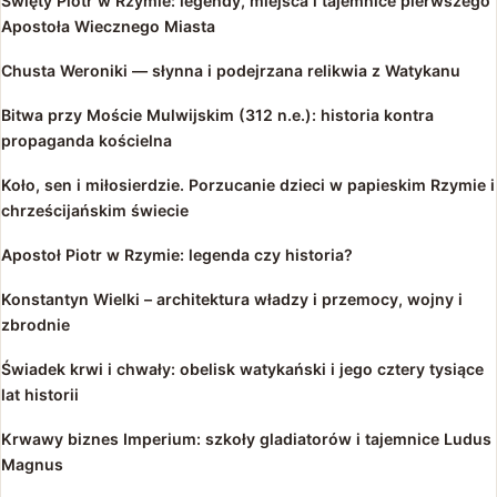
Święty Piotr w Rzymie: legendy, miejsca i tajemnice pierwszego
Apostoła Wiecznego Miasta
Chusta Weroniki — słynna i podejrzana relikwia z Watykanu
Bitwa przy Moście Mulwijskim (312 n.e.): historia kontra
propaganda kościelna
Koło, sen i miłosierdzie. Porzucanie dzieci w papieskim Rzymie i
chrześcijańskim świecie
Apostoł Piotr w Rzymie: legenda czy historia?
Konstantyn Wielki – architektura władzy i przemocy, wojny i
zbrodnie
Świadek krwi i chwały: obelisk watykański i jego cztery tysiące
lat historii
Krwawy biznes Imperium: szkoły gladiatorów i tajemnice Ludus
Magnus