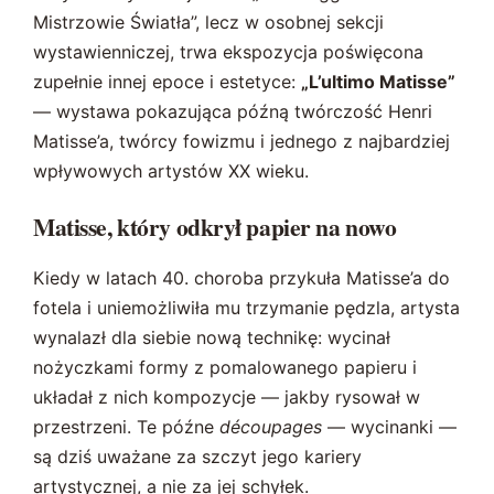
Mistrzowie Światła”, lecz w osobnej sekcji
wystawienniczej, trwa ekspozycja poświęcona
zupełnie innej epoce i estetyce:
„L’ultimo Matisse”
— wystawa pokazująca późną twórczość Henri
Matisse’a, twórcy fowizmu i jednego z najbardziej
wpływowych artystów XX wieku.
Matisse, który odkrył papier na nowo
Kiedy w latach 40. choroba przykuła Matisse’a do
fotela i uniemożliwiła mu trzymanie pędzla, artysta
wynalazł dla siebie nową technikę: wycinał
nożyczkami formy z pomalowanego papieru i
układał z nich kompozycje — jakby rysował w
przestrzeni. Te późne
découpages
— wycinanki —
są dziś uważane za szczyt jego kariery
artystycznej, a nie za jej schyłek.