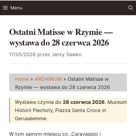
Przejdź
Menu
do
treści
Ostatni Matisse w Rzymie —
wystawa do 28 czerwca 2026
17/05/2026
przez
Jerzy Sawko
Home
»
ARCHIWUM
»
Ostatni Matisse w
Rzymie — wystawa do 28 czerwca 2026
Wystawa czynna do
28 czerwca 2026
. Muzeum
Historii Piechoty, Piazza Santa Croce in
Gerusalemme.
W tym samym miejscu co „Caravaggio i