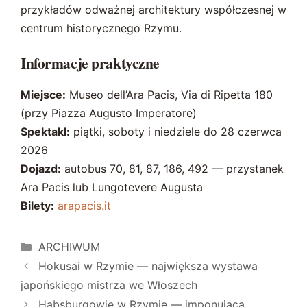
przykładów odważnej architektury współczesnej w
centrum historycznego Rzymu.
Informacje praktyczne
Miejsce:
Museo dell’Ara Pacis, Via di Ripetta 180
(przy Piazza Augusto Imperatore)
Spektakl:
piątki, soboty i niedziele do 28 czerwca
2026
Dojazd:
autobus 70, 81, 87, 186, 492 — przystanek
Ara Pacis lub Lungotevere Augusta
Bilety:
arapacis.it
Kategorie
ARCHIWUM
Hokusai w Rzymie — największa wystawa
japońskiego mistrza we Włoszech
Habsburgowie w Rzymie — imponująca