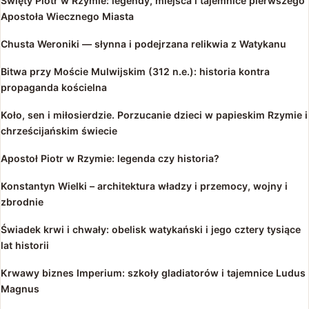
Święty Piotr w Rzymie: legendy, miejsca i tajemnice pierwszego
Apostoła Wiecznego Miasta
Chusta Weroniki — słynna i podejrzana relikwia z Watykanu
Bitwa przy Moście Mulwijskim (312 n.e.): historia kontra
propaganda kościelna
Koło, sen i miłosierdzie. Porzucanie dzieci w papieskim Rzymie i
chrześcijańskim świecie
Apostoł Piotr w Rzymie: legenda czy historia?
Konstantyn Wielki – architektura władzy i przemocy, wojny i
zbrodnie
Świadek krwi i chwały: obelisk watykański i jego cztery tysiące
lat historii
Krwawy biznes Imperium: szkoły gladiatorów i tajemnice Ludus
Magnus