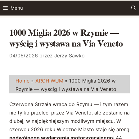
Przejdź
Menu
do
treści
1000 Miglia 2026 w Rzymie —
wyścig i wystawa na Via Veneto
04/06/2026
przez
Jerzy Sawko
Home
»
ARCHIWUM
»
1000 Miglia 2026 w
Rzymie — wyścig i wystawa na Via Veneto
Czerwona Strzała wraca do Rzymu — i tym razem
nie tylko przeleci przez Via Veneto, ale zostanie na
dłużej, w najpiękniejszym możliwym miejscu. W
czerwcu 2026 roku Wieczne Miasto staje się areną
podwójnego wydarzenia motoryzacyjnego
: 44.