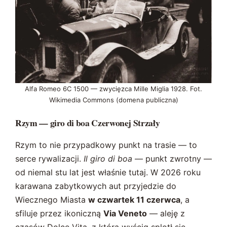
Alfa Romeo 6C 1500 — zwycięzca Mille Miglia 1928. Fot.
Wikimedia Commons (domena publiczna)
Rzym — giro di boa Czerwonej Strzały
Rzym to nie przypadkowy punkt na trasie — to
serce rywalizacji.
Il giro di boa
— punkt zwrotny —
od niemal stu lat jest właśnie tutaj. W 2026 roku
karawana zabytkowych aut przyjedzie do
Wiecznego Miasta
w czwartek 11 czerwca
, a
sfiluje przez ikoniczną
Via Veneto
— aleję z
czasów Dolce Vita, z którą wyścig splotł się