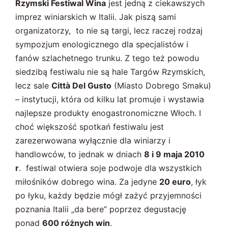
Rzymski Festiwal Wina
jest jedną z ciekawszych
imprez winiarskich w Italii. Jak piszą sami
organizatorzy, to nie są targi, lecz raczej rodzaj
sympozjum enologicznego dla specjalistów i
fanów szlachetnego trunku. Z tego też powodu
siedzibą festiwalu nie są hale Targów Rzymskich,
lecz sale
Città Del Gusto
(Miasto Dobrego Smaku)
– instytucji, która od kilku lat promuje i wystawia
najlepsze produkty enogastronomiczne Włoch. I
choć większość spotkań festiwalu jest
zarezerwowana wyłącznie dla winiarzy i
handlowców, to jednak w dniach
8 i 9 maja 2010
r
. festiwal otwiera soje podwoje dla wszystkich
miłośników dobrego wina. Za jedyne
20 euro
, łyk
po łyku, każdy będzie mógł zażyć przyjemności
poznania Italii „da bere” poprzez degustację
ponad
600 różnych win
.