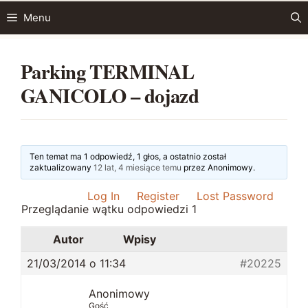
Przejdź
Menu
do
treści
Parking TERMINAL
GANICOLO – dojazd
Ten temat ma 1 odpowiedź, 1 głos, a ostatnio został
zaktualizowany
12 lat, 4 miesiące temu
przez
Anonimowy
.
Log In
Register
Lost Password
Przeglądanie wątku odpowiedzi 1
Autor
Wpisy
21/03/2014 o 11:34
#20225
Anonimowy
Gość