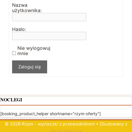
Nazwa
użytkownika:
Hasło:
Nie wylogowuj
mnie
Zaloguj się
NOCLEGI
[booking_product_helper shortname="rzym-oferty"]
© 2026 Rzym - wycieczki z przewodnikiem
• Zbudowany z
GeneratePress