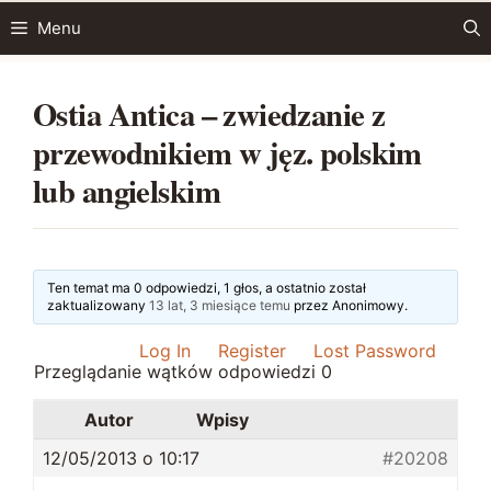
Przejdź
Menu
do
treści
Ostia Antica – zwiedzanie z
przewodnikiem w jęz. polskim
lub angielskim
Ten temat ma 0 odpowiedzi, 1 głos, a ostatnio został
zaktualizowany
13 lat, 3 miesiące temu
przez
Anonimowy
.
Log In
Register
Lost Password
Przeglądanie wątków odpowiedzi 0
Autor
Wpisy
12/05/2013 o 10:17
#20208