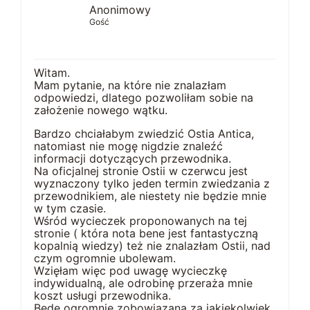
Anonimowy
Gość
Witam.
Mam pytanie, na które nie znalazłam
odpowiedzi, dlatego pozwoliłam sobie na
założenie nowego wątku.
Bardzo chciałabym zwiedzić Ostia Antica,
natomiast nie mogę nigdzie znaleźć
informacji dotyczących przewodnika.
Na oficjalnej stronie Ostii w czerwcu jest
wyznaczony tylko jeden termin zwiedzania z
przewodnikiem, ale niestety nie będzie mnie
w tym czasie.
Wśród wycieczek proponowanych na tej
stronie ( która nota bene jest fantastyczną
kopalnią wiedzy) też nie znalazłam Ostii, nad
czym ogromnie ubolewam.
Wzięłam więc pod uwagę wycieczkę
indywidualną, ale odrobinę przeraża mnie
koszt usługi przewodnika.
Będę ogromnie zobowiązana za jakiekolwiek