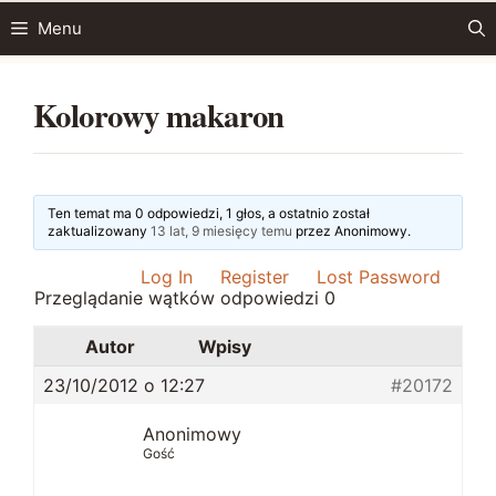
Przejdź
Menu
do
treści
Kolorowy makaron
Ten temat ma 0 odpowiedzi, 1 głos, a ostatnio został
zaktualizowany
13 lat, 9 miesięcy temu
przez
Anonimowy
.
Log In
Register
Lost Password
Przeglądanie wątków odpowiedzi 0
Autor
Wpisy
23/10/2012 o 12:27
#20172
Anonimowy
Gość