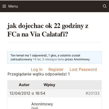
Przejdź
Menu
do
treści
jak dojechac ok 22 godziny z
FCa na Via Calatafi?
Ten temat ma 1 odpowiedź, 1 głos, a ostatnio został
zaktualizowany
14 lat, 3 miesiące temu
przez
Anonimowy
.
Log In
Register
Lost Password
Przeglądanie wątku odpowiedzi 1
Autor
Wpisy
12/04/2012 o 16:54
#20133
Anonimowy
Gość