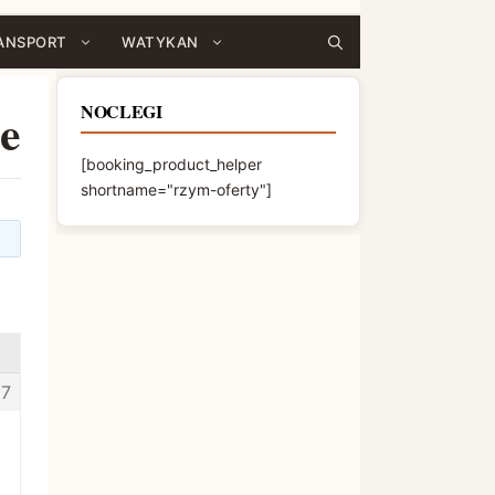
ANSPORT
WATYKAN
e
NOCLEGI
[booking_product_helper
shortname="rzym-oferty"]
87