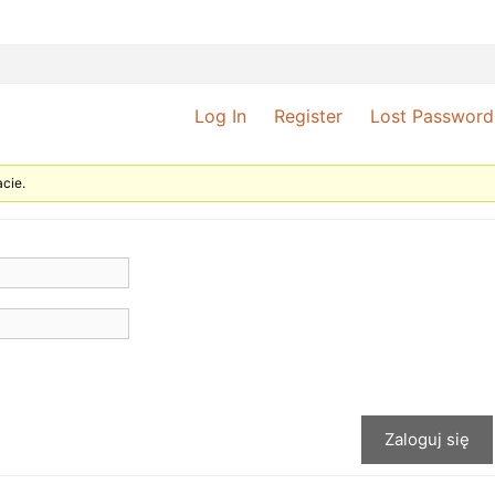
Log In
Register
Lost Password
cie.
Zaloguj się