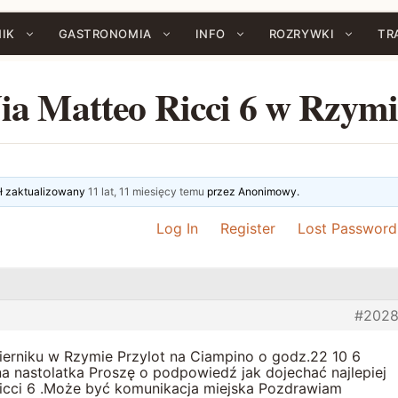
IK
GASTRONOMIA
INFO
ROZRYWKI
TR
Via Matteo Ricci 6 w Rzymi
tał zaktualizowany
11 lat, 11 miesięcy temu
przez
Anonimowy
.
Log In
Register
Lost Password
#202
erniku w Rzymie Przylot na Ciampino o godz.22 10 6
na nastolatka Proszę o podpowiedź jak dojechać najlepiej
Ricci 6 .Może być komunikacja miejska Pozdrawiam