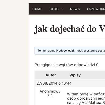
Przejdź
do
HOME
BLOG
NEWS
PRZEWODN
treści
jak dojechać do 
Ten temat ma 0 odpowiedzi, 1 głos, a ostatnio zos
Przeglądanie wątków odpowiedzi 0
Autor
Wpisy
27/08/2014 o 16:44
Anonimowy
Witam będę w paździ
Gość
osób dorosłych i jed
na ulicę Via Matteo 