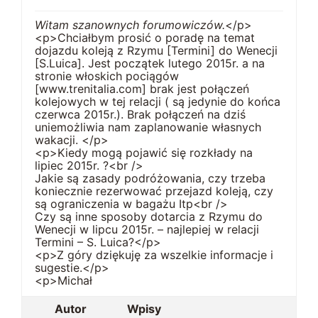
Witam szanownych forumowiczów.
</p>
<p>Chciałbym prosić o poradę na temat
dojazdu koleją z Rzymu [Termini] do Wenecji
[S.Luica]. Jest początek lutego 2015r. a na
stronie włoskich pociągów
[www.trenitalia.com] brak jest połączeń
kolejowych w tej relacji ( są jedynie do końca
czerwca 2015r.). Brak połączeń na dziś
uniemożliwia nam zaplanowanie własnych
wakacji. </p>
<p>Kiedy mogą pojawić się rozkłady na
lipiec 2015r. ?<br />
Jakie są zasady podróżowania, czy trzeba
koniecznie rezerwować przejazd koleją, czy
są ograniczenia w bagażu Itp<br />
Czy są inne sposoby dotarcia z Rzymu do
Wenecji w lipcu 2015r. – najlepiej w relacji
Termini – S. Luica?</p>
<p>Z góry dziękuję za wszelkie informacje i
sugestie.</p>
<p>Michał
Autor
Wpisy