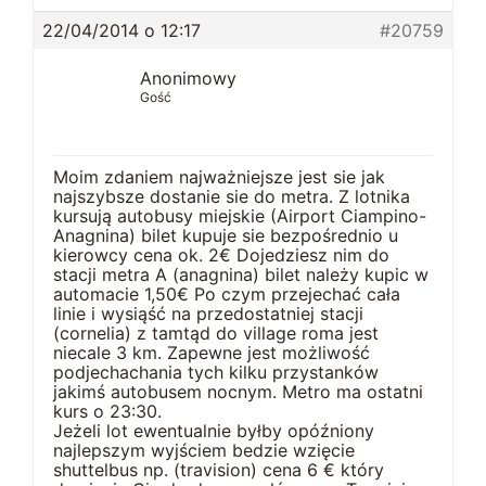
22/04/2014 o 12:17
#20759
Anonimowy
Gość
Moim zdaniem najważniejsze jest sie jak
najszybsze dostanie sie do metra. Z lotnika
kursują autobusy miejskie (Airport Ciampino-
Anagnina) bilet kupuje sie bezpośrednio u
kierowcy cena ok. 2€ Dojedziesz nim do
stacji metra A (anagnina) bilet należy kupic w
automacie 1,50€ Po czym przejechać cała
linie i wysiąść na przedostatniej stacji
(cornelia) z tamtąd do village roma jest
niecale 3 km. Zapewne jest możliwość
podjechachania tych kilku przystanków
jakimś autobusem nocnym. Metro ma ostatni
kurs o 23:30.
Jeżeli lot ewentualnie byłby opóźniony
najlepszym wyjściem bedzie wzięcie
shuttelbus np. (travision) cena 6 € który