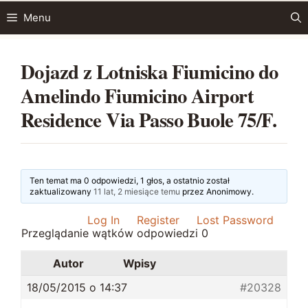
Przejdź
Menu
do
treści
Dojazd z Lotniska Fiumicino do
Amelindo Fiumicino Airport
Residence Via Passo Buole 75/F.
Ten temat ma 0 odpowiedzi, 1 głos, a ostatnio został
zaktualizowany
11 lat, 2 miesiące temu
przez
Anonimowy
.
Log In
Register
Lost Password
Przeglądanie wątków odpowiedzi 0
Autor
Wpisy
18/05/2015 o 14:37
#20328