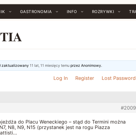
IK
GASTRONOMIA
INFO
ROZRYWKI
TR
STIA
ał zaktualizowany
11 lat, 11 miesięcy temu
przez
Anonimowy
.
Log In
Register
Lost Password
#2009
jeżdża do Placu Weneckiego – stąd do Termini można
N7, N8, N9, N15 (przystanek jest na rogu Piazza
attisti…