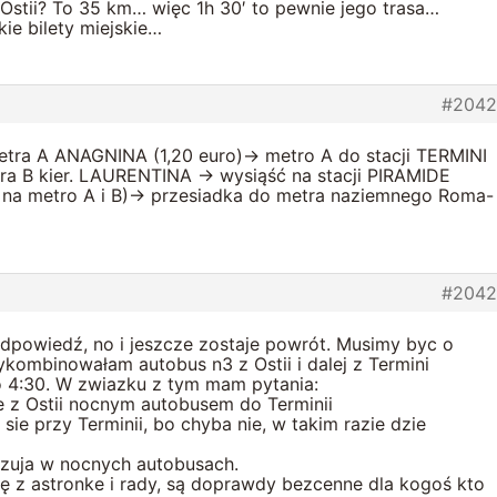
z Ostii? To 35 km… więc 1h 30′ to pewnie jego trasa…
ie bilety miejskie…
#2042
tra A ANAGNINA (1,20 euro)-> metro A do stacji TERMINI
ra B kier. LAURENTINA -> wysiąść na stacji PIRAMIDE
ro na metro A i B)-> przesiadka do metra naziemnego Roma-
#2042
dpowiedź, no i jeszcze zostaje powrót. Musimy byc o
kombinowałam autobus n3 z Ostii i dalej z Termini
o 4:30. W zwiazku z tym mam pytania:
ie z Ostii nocnym autobusem do Terminii
sie przy Terminii, bo chyba nie, w takim razie dzie
ązuja w nocnych autobusach.
ę z astronke i rady, są doprawdy bezcenne dla kogoś kto