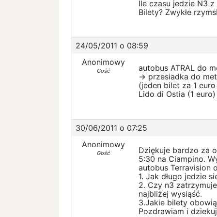
Ile czasu jedzie N3 
Bilety? Zwykłe rzymsk
24/05/2011 o 08:59
Anonimowy
autobus ATRAL do me
Gość
-> przesiadka do met
(jeden bilet za 1 eu
Lido di Ostia (1 euro)
30/06/2011 o 07:25
Anonimowy
Dziękuje bardzo za o
Gość
5:30 na Ciampino. Wy
autobus Terravision 
1. Jak długo jedzie s
2. Czy n3 zatrzymuje 
najbliżej wysiąść.
3.Jakie bilety obowi
Pozdrawiam i dziekuj