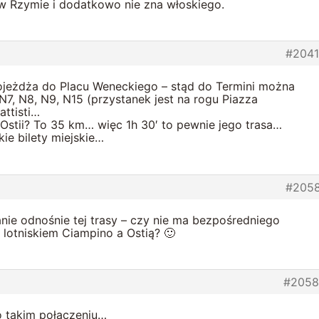
w Rzymie i dodatkowo nie zna włoskiego.
#204
jeżdża do Placu Weneckiego – stąd do Termini można
N7, N8, N9, N15 (przystanek jest na rogu Piazza
attisti…
z Ostii? To 35 km… więc 1h 30′ to pewnie jego trasa…
ie bilety miejskie…
#205
ie odnośnie tej trasy – czy nie ma bezpośredniego
lotniskiem Ciampino a Ostią? 🙂
#2058
o takim połączeniu…