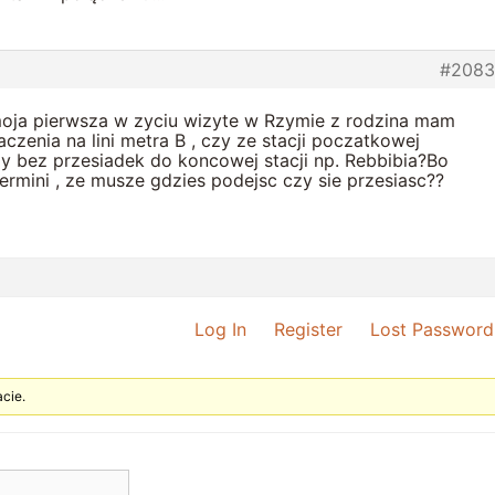
#2083
moja pierwsza w zyciu wizyte w Rzymie z rodzina mam
czenia na lini metra B , czy ze stacji poczatkowej
y bez przesiadek do koncowej stacji np. Rebbibia?Bo
rmini , ze musze gdzies podejsc czy sie przesiasc??
Log In
Register
Lost Password
cie.