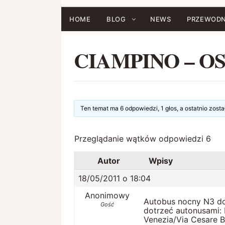
Przejdź
do
HOME
BLOG
NEWS
PRZEWODN
treści
CIAMPINO – O
Ten temat ma 6 odpowiedzi, 1 głos, a ostatnio zost
Przeglądanie wątków odpowiedzi 6
Autor
Wpisy
18/05/2011 o 18:04
Anonimowy
Autobus nocny N3 do
Gość
dotrzeć autonusami: 
Venezia/Via Cesare B