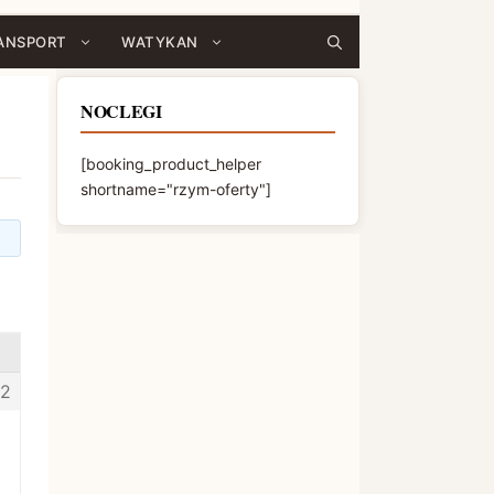
ANSPORT
WATYKAN
NOCLEGI
[booking_product_helper
shortname="rzym-oferty"]
2