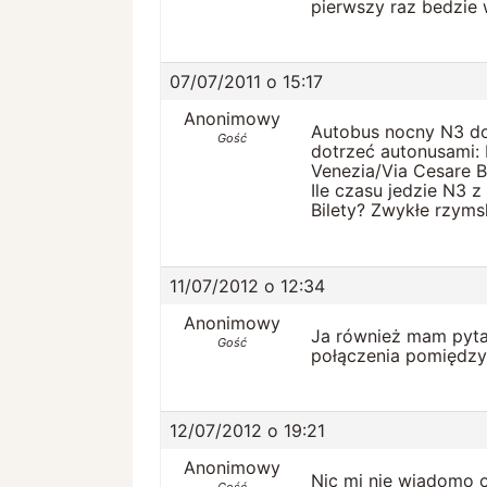
pierwszy raz bedzie 
07/07/2011 o 15:17
Anonimowy
Autobus nocny N3 do
Gość
dotrzeć autonusami: 
Venezia/Via Cesare B
Ile czasu jedzie N3 
Bilety? Zwykłe rzymsk
11/07/2012 o 12:34
Anonimowy
Ja również mam pytan
Gość
połączenia pomiędzy 
12/07/2012 o 19:21
Anonimowy
Nic mi nie wiadomo 
Gość