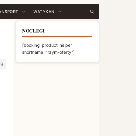
ANSPORT
WATYKAN
NOCLEGI
[booking_product_helper
shortname="rzym-oferty"]
39