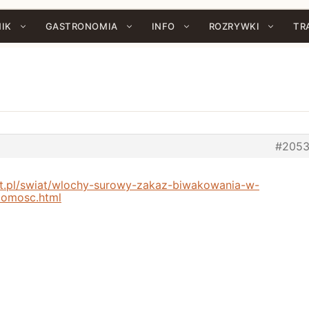
IK
GASTRONOMIA
INFO
ROZRYWKI
TR
#205
et.pl/swiat/wlochy-surowy-zakaz-biwakowania-w-
domosc.html