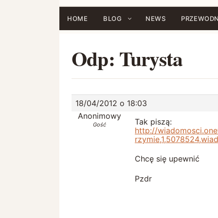
Przejdź
do
HOME
BLOG
NEWS
PRZEWODN
treści
Odp: Turysta
18/04/2012 o 18:03
Anonimowy
Tak piszą:
Gość
http://wiadomosci.on
rzymie,1,5078524,wia
Chcę się upewnić
Pzdr