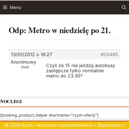
Przejdź
Menu
do
treści
Odp: Metro w niedzielę po 21.
13/01/2012 o 16:27
#20485
Anonimowy
Czyli że 15 nie jeżdżą autobusy
Gość
zastępcze tylko normalnie
metro do 23.30?
NOCLEGI
[booking_product_helper shortname="rzym-oferty"]
© 2026 Rzym - wycieczki z przewodnikiem
• Zbudowany z