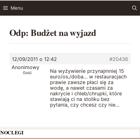
Przejdź
Menu
do
treści
Odp: Budżet na wyjazd
12/09/2011 o 12:42
#20436
Anonimowy
Na wyżywienie przynajmniej 15
Gość
euro/os./doba… w restauracjach
prawie zawsze płaci się za
wodę, a nawet czasami za
nakrycie i chleb/chrupki, które
stawiają ci na stoliku bez
pytania, czy chcesz czy nie…
NOCLEGI